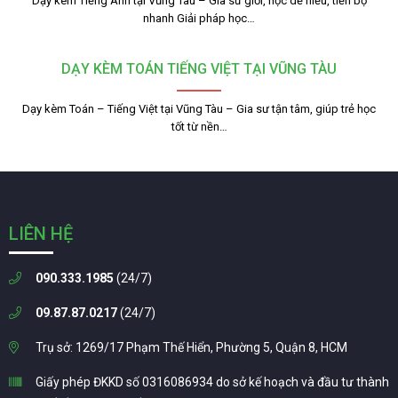
Dạy kèm Tiếng Anh tại Vũng Tàu – Gia sư giỏi, học dễ hiểu, tiến bộ
nhanh Giải pháp học…
DẠY KÈM TOÁN TIẾNG VIỆT TẠI VŨNG TÀU
Dạy kèm Toán – Tiếng Việt tại Vũng Tàu – Gia sư tận tâm, giúp trẻ học
tốt từ nền…
LIÊN HỆ
090.333.1985
(24/7)
09.87.87.0217
(24/7)
Trụ sở: 1269/17 Phạm Thế Hiển, Phường 5, Quận 8, HCM
Giấy phép ĐKKD số 0316086934 do sở kế hoạch và đầu tư thành