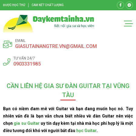
ĐƯỢC HỌC THỬ
CAM KẾT CHẤT LƯỢNG
EMAIL
GIASUTAINANGTRE.VN@GMAIL.COM
TƯ VẤN 24/7
0903331985
CẦN LIÊN HỆ GIA SƯ ĐÀN GUITAR TẠI VŨNG
TÀU
Bạn có niềm đam mê với Guitar và bạn đang muốn học nó. Tuy
nhiên vấn đề là bạn vẫn chưa biết nhiều về đàn Guitar nên việc
chọn
gia sư Guitar
uy tín dạy kèm tại nhà mà học phí hợp lý là một
điều tương đối khó với người bắt đầu
học Guitar
.