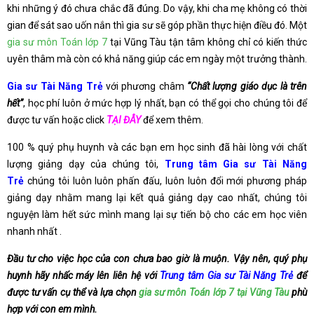
khi những ý đó chưa chắc đã đúng. Do vậy, khi cha mẹ không có thời
gian để sát sao uốn nắn thì gia sư sẽ góp phần thực hiện điều đó. Một
gia sư môn Toán lớp 7
tại Vũng Tàu tận tâm không chỉ có kiến thức
uyên thâm mà còn có khả năng giúp các em ngày một trưởng thành.
Gia sư Tài Năng Trẻ
với phương châm
“Chất lượng giáo dục là trên
hết”
, học phí luôn ở mức hợp lý nhất, bạn có thể gọi cho chúng tôi để
được tư vấn hoặc click
TẠI ĐÂY
để xem thêm.
100 % quý phụ huynh và các bạn em học sinh đã hài lòng với chất
lượng giảng dạy của chúng tôi,
Trung tâm Gia sư Tài Năng
Trẻ
chúng tôi luôn luôn phấn đấu, luôn luôn đổi mới phương pháp
giảng dạy nhằm mang lại kết quả giảng dạy cao nhất, chúng tôi
nguyện làm hết sức mình mang lại sự tiến bộ cho các em học viên
nhanh nhất .
Đầu tư cho việc học của con chưa bao giờ là muộn. Vậy nên, quý phụ
huynh hãy nhấc máy lên liên hệ với
Trung tâm Gia sư Tài Năng Trẻ
để
được tư vấn cụ thể và lựa chọn
gia sư môn Toán lớp 7 tại Vũng Tàu
phù
hợp với con em mình.