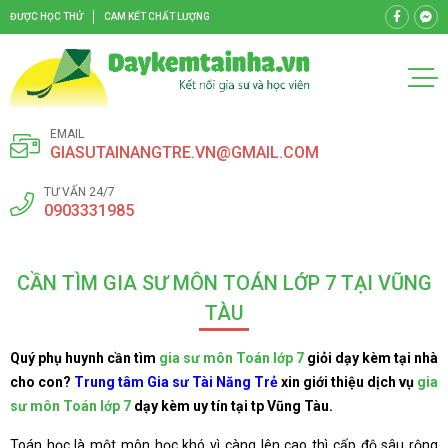
ĐƯỢC HỌC THỬ
CAM KẾT CHẤT LƯỢNG
EMAIL
GIASUTAINANGTRE.VN@GMAIL.COM
TƯ VẤN 24/7
0903331985
CẦN TÌM GIA SƯ MÔN TOÁN LỚP 7 TẠI VŨNG
TÀU
Quý phụ huynh cần tìm
gia sư môn Toán lớp 7
giỏi dạy kèm tại nhà
cho con?
Trung tâm Gia sư Tài Năng Trẻ
xin giới thiệu dịch vụ
gia
sư môn Toán lớp 7
dạy kèm uy tín tại tp Vũng Tàu.
Toán học là một môn học khó vì càng lên cao thì cấp độ sâu rộng