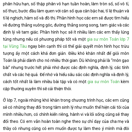
phân hữu hạn, số thập phân vô hạn tuần hoàn, làm tròn số, số vô tỉ,
số thực, bước đầu làm quen với căn số qua căn bậc hai, tỉ lệ thuận và
tỉ lệ nghịch, hàm số và đồ thị. Phần hình học các em sẽ được tìm hiểu
về đường thẳng vuông góc, đường thẳng song song, tam giác và các
định lý về tam giác. Phần hình học sẽ ít nhiều làm các em thấy lúng
túng nhưng nếu có phương pháp tốt và một
gia sư môn Toán lớp 7
tại Vũng Tàu
ngay bên cạnh thì có thể giải quyết môn hình học trừu
tượng ấy một cách khá đơn giản. Điều khó khăn nhất để giỏi môn
Toán là phải dành cho nó nhiều thời gian. Dù không phải là “môn gạo
bài” nhưng trước hết phải nhớ được các định nghĩa, định lý, các tính
chất và các hệ quả. Để nhớ và hiểu sâu sắc các định nghĩa và định lý,
cách tốt nhất là làm nhiều bài tập và có một
gia sư môn Toán
kèm
cặp thường xuyên thì sẽ cải thiện thôi.
Ở lớp 7, ngoài những khó khăn trong chương trình học, các em cũng
sẽ có những thay đổi trong tâm sinh lý như muốn thể hiện cái tôi của
mình nhiều hơn, có chính kiến riêng, hành vi và lối sống cũng sẽ thay
đổi theo. Có em vẫn hoàn toàn nghe theo sự chỉ dạy của cha mẹ và
thầy cô nhưng cũng có em muốn được tự làm theo ý mình mà đôi