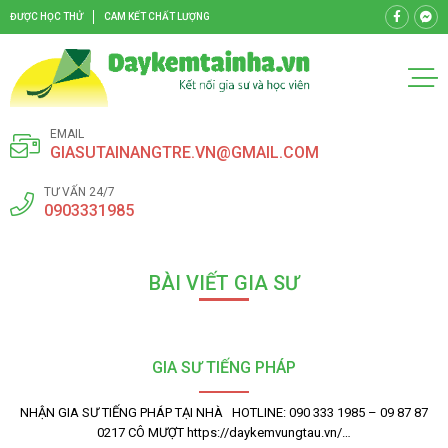
ĐƯỢC HỌC THỬ
CAM KẾT CHẤT LƯỢNG
EMAIL
GIASUTAINANGTRE.VN@GMAIL.COM
TƯ VẤN 24/7
0903331985
BÀI VIẾT GIA SƯ
GIA SƯ TIẾNG PHÁP
NHẬN GIA SƯ TIẾNG PHÁP TẠI NHÀ HOTLINE: 090 333 1985 – 09 87 87
0217 CÔ MƯỢT https://daykemvungtau.vn/…