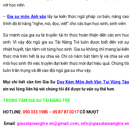
với học viên.
–
Gia sư môn Anh văn
lấy lại kiến thức ngữ pháp cơ bản, nâng cao
trình độ kĩ năng “nghe, nói, đọc, viết” cho các bạn học sinh, sinh viên.
Sứ mệnh của gia sư là truyền tải tri thức hoàn thiện đến các em học
sinh. Vì vậy đội ngũ gia sư Tài Năng Trẻ luôn được biết đến với sự
nhiệt huyết, tận tâm với từng học sinh. Gia sư không chỉ mang lại kiến
thức mà trên hết là sự chia sẻ. Chỉ có nắm bắt tâm lý và chia sẻ với
mỗi học sinh thì việc truyền đạt kiến thức mới đạt hiệu quả. Chúng tôi
luôn trân trọng và đề cao đội ngũ gia sư như vậy.
Mọi chi tiết cần tìm Gia Sư
Dạy Kèm Môn Anh Văn Tại Vũng Tàu
xin vui lòng liên hệ với chúng tôi để được tư vấn cụ thể hơn.
TRUNG TÂM GIA SƯ TÀI NĂNG TRẺ
HOTLINE:
090 333 1985 – 09 87 87 0217
CÔ MƯỢT
Email:
giasutainangtre.vn@gmail.com, info@giasutainangtre.vn