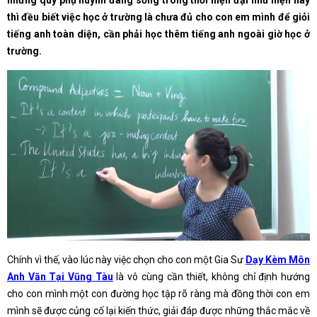
những quý phụ huynh đang sống trong thời hiện đại như hiện nay
thì đều biết việc học ở trường là chưa đủ cho con em mình để giỏi
tiếng anh toàn diện, cần phải học thêm tiếng anh ngoài giờ học ở
trường.
Chính vì thế, vào lúc này việc chọn cho con một Gia Sư
Dạy Kèm Môn
Anh Văn Tại Vũng Tàu
là vô cùng cần thiết, không chỉ định hướng
cho con mình một con đường học tập rõ ràng mà đồng thời con em
mình sẽ được củng cố lại kiến thức, giải đáp được những thắc mắc về