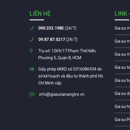
LIÊN HỆ
LINK 
090.333.1985
(24/7)
Gia sư 
09.87.87.0217
(24/7)
Gia sư 
Trụ sở: 1269/17 Phạm Thế Hiển,
Gia sư 
Phường 5, Quận 8, HCM
Gia sư t
Giấy phép ĐKKD số 0316086934 do
sở kế hoạch và đầu tư thành phố Hồ
Gia sư b
Chí Minh cấp
Gia sư d
info@giasutainangtre.vn
Gia sư h
Gia sư P