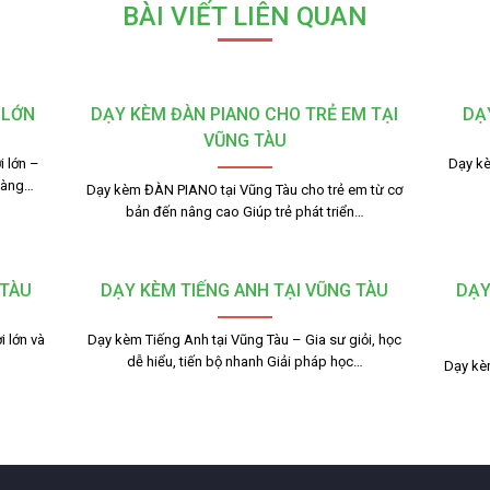
BÀI VIẾT LIÊN QUAN
 LỚN
DẠY KÈM ĐÀN PIANO CHO TRẺ EM TẠI
DẠ
VŨNG TÀU
 lớn –
Dạy kè
dàng…
Dạy kèm ĐÀN PIANO tại Vũng Tàu cho trẻ em từ cơ
bản đến nâng cao Giúp trẻ phát triển…
 TÀU
DẠY KÈM TIẾNG ANH TẠI VŨNG TÀU
DẠY
 lớn và
Dạy kèm Tiếng Anh tại Vũng Tàu – Gia sư giỏi, học
dễ hiểu, tiến bộ nhanh Giải pháp học…
Dạy kèm