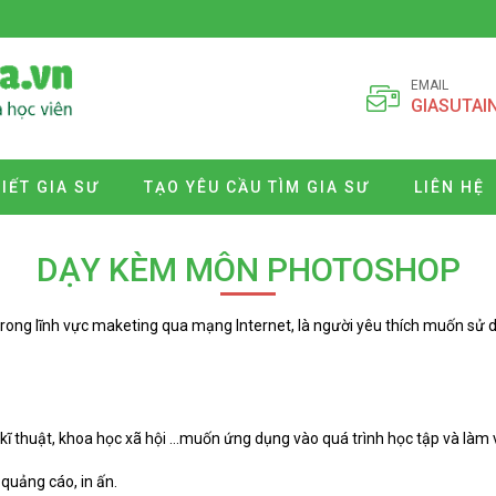
EMAIL
GIASUTAI
VIẾT GIA SƯ
TẠO YÊU CẦU TÌM GIA SƯ
LIÊN HỆ
DẠY KÈM MÔN PHOTOSHOP
m trong lĩnh vực maketing qua mạng Internet, là người yêu thích muốn sử
, kĩ thuật, khoa học xã hội …muốn ứng dụng vào quá trình học tập và làm v
quảng cáo, in ấn.