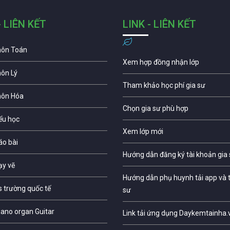
- LIÊN KẾT
LINK - LIÊN KẾT
môn Toán
Xem hợp đồng nhận lớp
môn Lý
Tham khảo học phí gia sư
môn Hóa
Chọn gia sư phù hợp
iểu học
Xem lớp mới
áo bài
Hướng dẫn đăng ký tài khoản gia
ạy vẽ
Hướng dẫn phụ huynh tải app và t
s trường quốc tế
sư
iano organ Guitar
Link tải ứng dụng Daykemtainha.