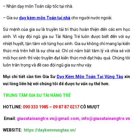
– Nhận dạy môn Toán cấp tốc tại nhà.
– Gia sư
dạy kèm môn Toán tại nhà
cho người nước ngoài.
Sứ mệnh của gia sư là truyền tải tri thức hoàn thiện đến các em học
sinh. Vì vậy đội ngũ gia sư Tài Năng Trẻ luôn được biết đến với sự
nhiệt huyết, tận tâm với từng học sinh. Gia sư không chỉ mang lại kiến
thức mà trên hết là sự chia sẻ. Chỉ có nắm bắt tâm lý và chia sẻ với
mỗi học sinh thì việc truyền đạt kiến thức mới đạt hiệu quả. Chúng tôi
luôn trân trọng và đề cao đội ngũ gia sư như vậy.
Mọi chi tiết cần tìm Gia Sư
Dạy Kèm Môn Toán Tại Vũng Tàu
xin
vui lòng liên hệ với chúng tôi để được tư vấn cụ thể hơn.
TRUNG TÂM GIA SƯ TÀI NĂNG TRẺ
HOTLINE:
090 333 1985 – 09 87 87 0217
CÔ MƯỢT
Email:
giasutainangtre.vn@gmail.com, info@giasutainangtre.vn
WEBSITE:
https://daykemvungtau.vn/