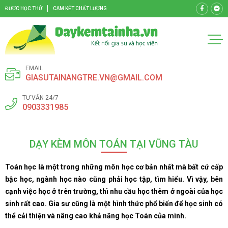
ĐƯỢC HỌC THỬ
CAM KẾT CHẤT LƯỢNG
EMAIL
GIASUTAINANGTRE.VN@GMAIL.COM
TƯ VẤN 24/7
0903331985
DẠY KÈM MÔN TOÁN TẠI VŨNG TÀU
Toán học là một trong những môn học cơ bản nhất mà bất cứ cấp
bậc học, ngành học nào cũng phải học tập, tìm hiểu. Vì vậy, bên
cạnh việc học ở trên trường, thì nhu cầu học thêm ở ngoài của học
sinh rất cao. Gia sư cũng là một hình thức phổ biến để học sinh có
thể cải thiện và nâng cao khả năng học Toán của mình.