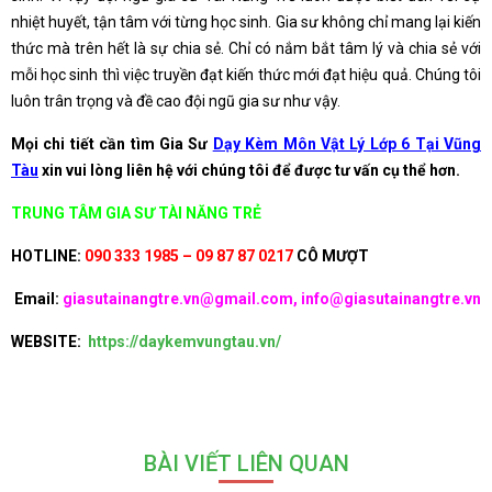
nhiệt huyết, tận tâm với từng học sinh. Gia sư không chỉ mang lại kiến
thức mà trên hết là sự chia sẻ. Chỉ có nắm bắt tâm lý và chia sẻ với
mỗi học sinh thì việc truyền đạt kiến thức mới đạt hiệu quả. Chúng tôi
luôn trân trọng và đề cao đội ngũ gia sư như vậy.
Mọi chi tiết cần tìm Gia Sư
Dạy Kèm Môn Vật Lý Lớp 6 Tại Vũng
Tàu
xin vui lòng liên hệ với chúng tôi để được tư vấn cụ thể hơn.
TRUNG TÂM GIA SƯ TÀI NĂNG TRẺ
HOTLINE:
090 333 1985 – 09 87 87 0217
CÔ MƯỢT
Email:
giasutainangtre.vn@gmail.com, info@giasutainangtre.vn
WEBSITE:
https://daykemvungtau.vn/
BÀI VIẾT LIÊN QUAN