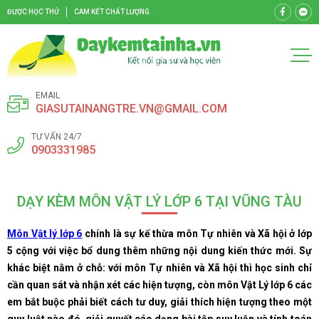
ĐƯỢC HỌC THỬ
CAM KẾT CHẤT LƯỢNG
EMAIL
GIASUTAINANGTRE.VN@GMAIL.COM
TƯ VẤN 24/7
0903331985
DẠY KÈM MÔN VẬT LÝ LỚP 6 TẠI VŨNG TÀU
Môn Vật lý lớp 6
chính là sự kế thừa môn Tự nhiên và Xã hội ở lớp
5 cộng với việc bổ dung thêm những nội dung kiến thức mới. Sự
khác biệt nằm ở chỗ: với môn Tự nhiên và Xã hội thì học sinh chỉ
cần quan sát và nhận xét các hiện tượng, còn môn Vật Lý lớp 6 các
em bắt buộc phải biết cách tư duy, giải thích hiện tượng theo một