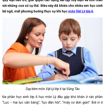
quy luật nào đó, giải quyết các dạng bài tập suy luận và tính toán
với những con số cụ thể. Điều này đã khiến cho nhiều em học sinh
bỡ ngỡ, mất phương hướng thực sự khi học
môn Vật Lý lớp 6
.
Dạy kèm môn Vật Lý lớp 6 tại Vũng Tàu
Đa phần học sinh lớp 6 học môn Lý đều gặp khó khăn ở các phần
“Lực – hai lực cân bằng”, “lực đàn hồi”, “máy cơ đơn giản”. Bởi vì ở