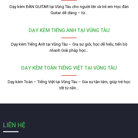
Dạy kèm ĐÀN GUITAR tại Vũng Tàu cho người lớn và trẻ em Học đàn
Guitar dễ dàng – từ…
DẠY KÈM TIẾNG ANH TẠI VŨNG TÀU
Dạy kèm Tiếng Anh tại Vũng Tàu – Gia sư giỏi, học dễ hiểu, tiến bộ
nhanh Giải pháp học…
DẠY KÈM TOÁN TIẾNG VIỆT TẠI VŨNG TÀU
Dạy kèm Toán – Tiếng Việt tại Vũng Tàu – Gia sư tận tâm, giúp trẻ học
tốt từ nền…
LIÊN HỆ