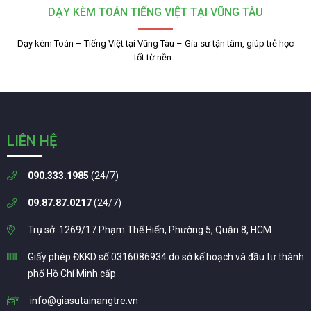
DẠY KÈM TOÁN TIẾNG VIỆT TẠI VŨNG TÀU
Dạy kèm Toán – Tiếng Việt tại Vũng Tàu – Gia sư tận tâm, giúp trẻ học
tốt từ nền…
LIÊN HỆ
090.333.1985
(24/7)
09.87.87.0217
(24/7)
Trụ sở: 1269/17 Phạm Thế Hiển, Phường 5, Quận 8, HCM
Giấy phép ĐKKD số 0316086934 do sở kế hoạch và đầu tư thành
phố Hồ Chí Minh cấp
info@giasutainangtre.vn