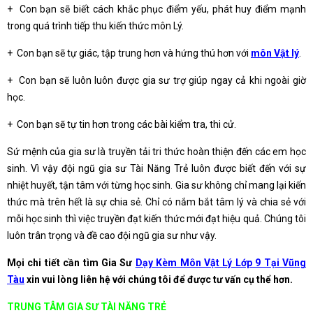
+ Con bạn sẽ biết cách khắc phục điểm yếu, phát huy điểm mạnh
trong quá trình tiếp thu kiến thức môn Lý.
+ Con bạn sẽ tự giác, tập trung hơn và hứng thú hơn với
môn Vật lý
.
+ Con bạn sẽ luôn luôn được gia sư trợ giúp ngay cả khi ngoài giờ
học.
+ Con bạn sẽ tự tin hơn trong các bài kiểm tra, thi cử.
Sứ mệnh của gia sư là truyền tải tri thức hoàn thiện đến các em học
sinh. Vì vậy đội ngũ gia sư Tài Năng Trẻ luôn được biết đến với sự
nhiệt huyết, tận tâm với từng học sinh. Gia sư không chỉ mang lại kiến
thức mà trên hết là sự chia sẻ. Chỉ có nắm bắt tâm lý và chia sẻ với
mỗi học sinh thì việc truyền đạt kiến thức mới đạt hiệu quả. Chúng tôi
luôn trân trọng và đề cao đội ngũ gia sư như vậy.
Mọi chi tiết cần tìm Gia Sư
Dạy Kèm Môn Vật Lý Lớp 9 Tại Vũng
Tàu
xin vui lòng liên hệ với chúng tôi để được tư vấn cụ thể hơn.
TRUNG TÂM GIA SƯ TÀI NĂNG TRẺ