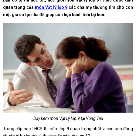
bạn có tự tin học tốt, học giỏi môn Vật lý lớp 9? Hiểu được tầm
quan trọng của
môn Vật lý lớp 9
các cha mẹ thường tìm cho con
một gia sư tại nhà để giúp con học hành tiến bộ hơn.
Dạy kèm môn Vật Lý lớp 9 tại Vũng Tàu
Trong cấp học THCS thì năm lớp 9 quan trọng nhất vì con bạn đang
chuẩn bị bước vào kì thi chuyển cấp vào lớp 10.