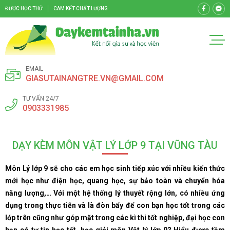
ĐƯỢC HỌC THỬ
CAM KẾT CHẤT LƯỢNG
EMAIL
GIASUTAINANGTRE.VN@GMAIL.COM
TƯ VẤN 24/7
0903331985
DẠY KÈM MÔN VẬT LÝ LỚP 9 TẠI VŨNG TÀU
Môn Lý lớp 9 sẽ cho các em học sinh tiếp xúc với nhiều kiến thức
mới học như điện học, quang học, sự bảo toàn và chuyển hóa
năng lượng,… Với một hệ thống lý thuyết rộng lớn, có nhiều ứng
dụng trong thực tiễn và là đòn bẩy để con bạn học tốt trong các
lớp trên cũng như góp mặt trong các kì thi tốt nghiệp, đại học con