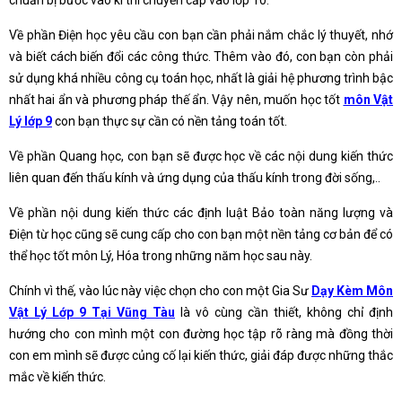
Về phần Điện học yêu cầu con bạn cần phải nắm chắc lý thuyết, nhớ
và biết cách biến đổi các công thức. Thêm vào đó, con bạn còn phải
sử dụng khá nhiều công cụ toán học, nhất là giải hệ phương trình bậc
nhất hai ẩn và phương pháp thế ẩn. Vậy nên, muốn học tốt
môn Vật
Lý lớp 9
con bạn thực sự cần có nền tảng toán tốt.
Về phần Quang học, con bạn sẽ được học về các nội dung kiến thức
liên quan đến thấu kính và ứng dụng của thấu kính trong đời sống,..
Về phần nội dung kiến thức các định luật Bảo toàn năng lượng và
Điện từ học cũng sẽ cung cấp cho con bạn một nền tảng cơ bản để có
thể học tốt môn Lý, Hóa trong những năm học sau này.
Chính vì thế, vào lúc này việc chọn cho con một Gia Sư
Dạy Kèm Môn
Vật Lý Lớp 9 Tại Vũng Tàu
là vô cùng cần thiết, không chỉ định
hướng cho con mình một con đường học tập rõ ràng mà đồng thời
con em mình sẽ được củng cố lại kiến thức, giải đáp được những thắc
mắc về kiến thức.