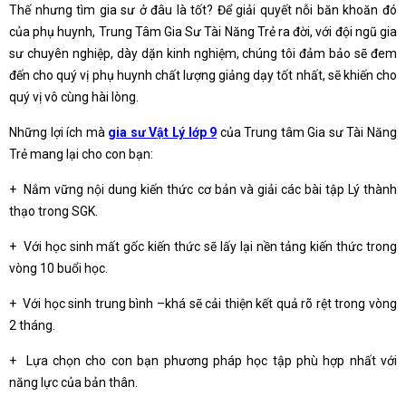
Thế nhưng tìm gia sư ở đâu là tốt? Để giải quyết nỗi băn khoăn đó
của phụ huynh, Trung Tâm Gia Sư Tài Năng Trẻ ra đời, với đội ngũ gia
sư chuyên nghiệp, dày dặn kinh nghiệm, chúng tôi đảm bảo sẽ đem
đến cho quý vị phụ huynh chất lượng giảng dạy tốt nhất, sẽ khiến cho
quý vị vô cùng hài lòng.
Những lợi ích mà
gia sư Vật Lý lớp 9
của Trung tâm Gia sư Tài Năng
Trẻ mang lại cho con bạn:
+ Nắm vững nội dung kiến thức cơ bản và giải các bài tập Lý thành
thạo trong SGK.
+ Với học sinh mất gốc kiến thức sẽ lấy lại nền tảng kiến thức trong
vòng 10 buổi học.
+ Với học sinh trung bình –khá sẽ cải thiện kết quả rõ rệt trong vòng
2 tháng.
+ Lựa chọn cho con bạn phương pháp học tập phù hợp nhất với
năng lực của bản thân.