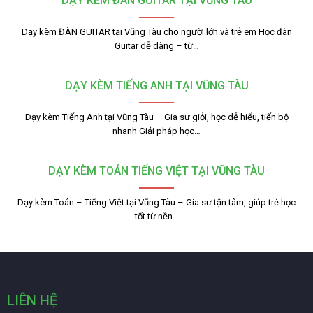
DẠY KÈM ĐÀN GUITAR TẠI VŨNG TÀU
Dạy kèm ĐÀN GUITAR tại Vũng Tàu cho người lớn và trẻ em Học đàn
Guitar dễ dàng – từ…
DẠY KÈM TIẾNG ANH TẠI VŨNG TÀU
Dạy kèm Tiếng Anh tại Vũng Tàu – Gia sư giỏi, học dễ hiểu, tiến bộ
nhanh Giải pháp học…
DẠY KÈM TOÁN TIẾNG VIỆT TẠI VŨNG TÀU
Dạy kèm Toán – Tiếng Việt tại Vũng Tàu – Gia sư tận tâm, giúp trẻ học
tốt từ nền…
LIÊN HỆ