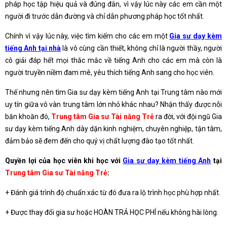
pháp học tập hiệu quả và đúng đắn, vì vậy lúc này các em cần một
người đi trước dẫn đường và chỉ dẫn phương pháp học tốt nhất.
Chính vì vậy lúc này, việc tìm kiếm cho các em một
Gia sư dạy kèm
tiếng Anh tại nhà
là vô cùng cần thiết, không chỉ là người thầy, người
cô giải đáp hết mọi thắc mắc về tiếng Anh cho các em mà còn là
người truyền niềm đam mê, yêu thích tiếng Anh sang cho học viên.
Thế nhưng nên tìm Gia sư dạy kèm tiếng Anh tại Trung tâm nào mới
uy tín giữa vô vàn trung tâm lớn nhỏ khác nhau? Nhận thấy được nỗi
băn khoăn đó,
Trung tâm Gia sư Tài năng Trẻ
ra đời, với đội ngũ Gia
sư dạy kèm tiếng Anh dày dặn kinh nghiệm, chuyên nghiệp, tận tâm,
đảm bảo sẽ đem đến cho quý vị chất lượng đào tạo tốt nhất.
Quyền lợi của học viên khi học với
Gia sư dạy kèm tiếng Anh
tại
Trung tâm Gia sư Tài năng Trẻ
:
+ Đánh giá trình độ chuẩn xác từ đó đưa ra lộ trình học phù hợp nhất.
+ Được thay đổi gia sư hoặc HOÀN TRẢ HỌC PHÍ nếu không hài lòng.