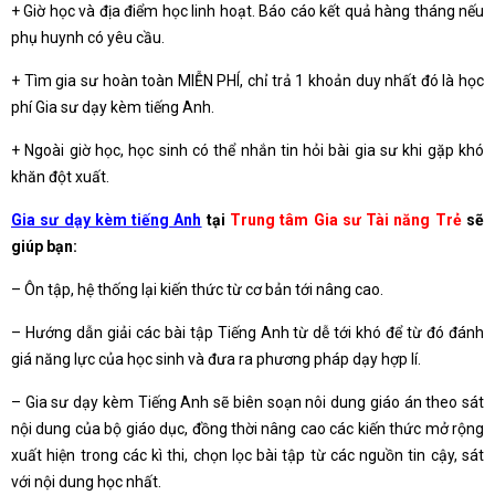
+ Giờ học và địa điểm học linh hoạt. Báo cáo kết quả hàng tháng nếu
phụ huynh có yêu cầu.
+ Tìm gia sư hoàn toàn MIỄN PHÍ, chỉ trả 1 khoản duy nhất đó là học
phí Gia sư dạy kèm tiếng Anh.
+ Ngoài giờ học, học sinh có thể nhắn tin hỏi bài gia sư khi gặp khó
khăn đột xuất.
Gia sư dạy kèm tiếng Anh
tại
Trung tâm Gia sư Tài năng Trẻ
sẽ
giúp bạn:
– Ôn tập, hệ thống lại kiến thức từ cơ bản tới nâng cao.
– Hướng dẫn giải các bài tập Tiếng Anh từ dễ tới khó để từ đó đánh
giá năng lực của học sinh và đưa ra phương pháp dạy hợp lí.
– Gia sư dạy kèm Tiếng Anh sẽ biên soạn nôi dung giáo án theo sát
nội dung của bộ giáo dục, đồng thời nâng cao các kiến thức mở rộng
xuất hiện trong các kì thi, chọn lọc bài tập từ các nguồn tin cậy, sát
với nội dung học nhất.