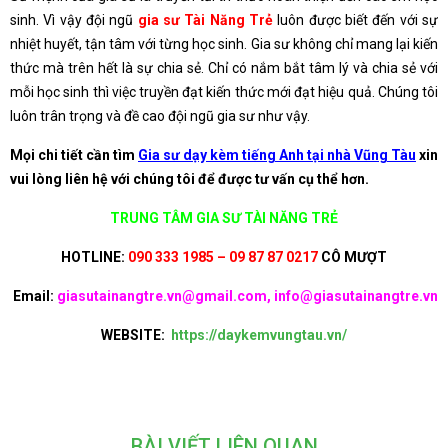
sinh. Vì vậy đội ngũ
gia sư Tài Năng Trẻ
luôn được biết đến với sự
nhiệt huyết, tận tâm với từng học sinh. Gia sư không chỉ mang lại kiến
thức mà trên hết là sự chia sẻ. Chỉ có nắm bắt tâm lý và chia sẻ với
mỗi học sinh thì việc truyền đạt kiến thức mới đạt hiệu quả. Chúng tôi
luôn trân trọng và đề cao đội ngũ gia sư như vậy.
Mọi chi tiết cần tìm
Gia sư dạy kèm tiếng Anh tại nhà Vũng Tàu
xin
vui lòng liên hệ với chúng tôi để được tư vấn cụ thể hơn.
TRUNG TÂM GIA SƯ TÀI NĂNG TRẺ
HOTLINE:
090 333 1985 – 09 87 87 0217
CÔ MƯỢT
Email:
giasutainangtre.vn@gmail.com, info@giasutainangtre.vn
WEBSITE:
https://daykemvungtau.vn/
BÀI VIẾT LIÊN QUAN