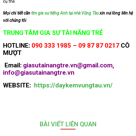
cụ thể.
Mọi chi tiết cần
tìm gia sư tiếng Anh tại nhà Vũng Tàu
xin vui lòng liên hệ
với chúng tôi
TRUNG TÂM GIA SƯ TÀI NĂNG TRẺ
HOTLINE:
090 333 1985 – 09 87 87 0217
CÔ
MƯỢT
Email:
giasutainangtre.vn@gmail.com,
info@giasutainangtre.vn
WEBSITE:
https://daykemvungtau.vn/
BÀI VIẾT LIÊN QUAN