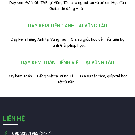
Dạy kèm ĐÀN GUITAR tại Vũng Tàu cho người lớn và trẻ em Học đàn
Guitar dễ dàng – từ…
DẠY KÈM TIẾNG ANH TẠI VŨNG TÀU
Dạy kèm Tiếng Anh tại Vũng Tàu – Gia sư giỏi, học dễ hiểu, tiến bộ
nhanh Giải pháp học…
DẠY KÈM TOÁN TIẾNG VIỆT TẠI VŨNG TÀU
Dạy kèm Toán – Tiếng Việt tại Vũng Tàu – Gia sư tận tâm, giúp trẻ học
tốt từ nền…
LIÊN HỆ
090.333.1985
(24/7)