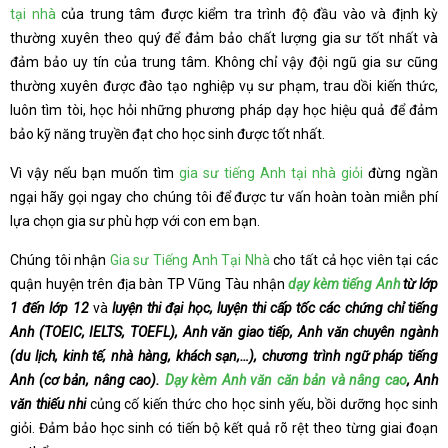
tại nhà
của trung tâm được kiểm tra trình độ đầu vào và định kỳ
thường xuyên theo quý để đảm bảo chất lượng gia sư tốt nhất và
đảm bảo uy tín của trung tâm. Không chỉ vậy đội ngũ gia sư cũng
thường xuyên được đào tạo nghiệp vụ sư phạm, trau dồi kiến thức,
luôn tìm tòi, học hỏi những phương pháp dạy học hiệu quả để đảm
bảo kỹ năng truyền đạt cho học sinh được tốt nhất.
Vì vậy nếu bạn muốn tìm
gia sư tiếng Anh tại nhà giỏi
đừng ngần
ngại hãy gọi ngay cho chúng tôi để được tư vấn hoàn toàn miễn phí
lựa chọn gia sư phù hợp với con em bạn.
Chúng tôi nhận
Gia sư Tiếng Anh Tại Nhà
cho tất cả học viên tại các
quận huyện trên địa bàn TP Vũng Tàu nhận
dạy kèm tiếng Anh
từ lớp
1 đến lớp 12
và
luyện thi đại học, luyện thi cấp tốc các chứng chỉ tiếng
Anh (TOEIC, IELTS, TOEFL), Anh văn giao tiếp, Anh văn chuyên ngành
(du lịch, kinh tế, nhà hàng, khách sạn,…), chương trình ngữ pháp tiếng
Anh (cơ bản, nâng cao).
Dạy kèm Anh văn căn bản và nâng cao
, Anh
văn thiếu nhi
củng cố kiến thức cho học sinh yếu, bồi dưỡng học sinh
giỏi. Đảm bảo học sinh có tiến bộ kết quả rõ rệt theo từng giai đoạn