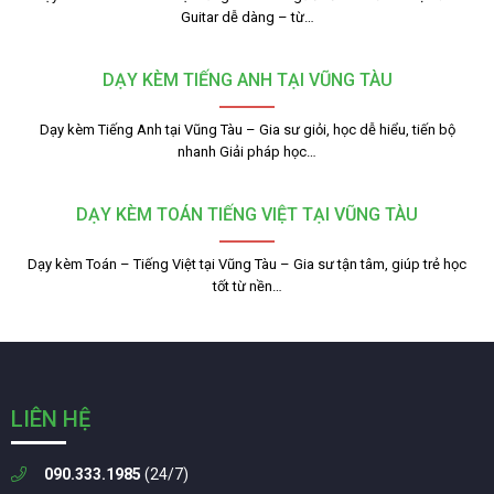
Guitar dễ dàng – từ…
DẠY KÈM TIẾNG ANH TẠI VŨNG TÀU
Dạy kèm Tiếng Anh tại Vũng Tàu – Gia sư giỏi, học dễ hiểu, tiến bộ
nhanh Giải pháp học…
DẠY KÈM TOÁN TIẾNG VIỆT TẠI VŨNG TÀU
Dạy kèm Toán – Tiếng Việt tại Vũng Tàu – Gia sư tận tâm, giúp trẻ học
tốt từ nền…
LIÊN HỆ
090.333.1985
(24/7)