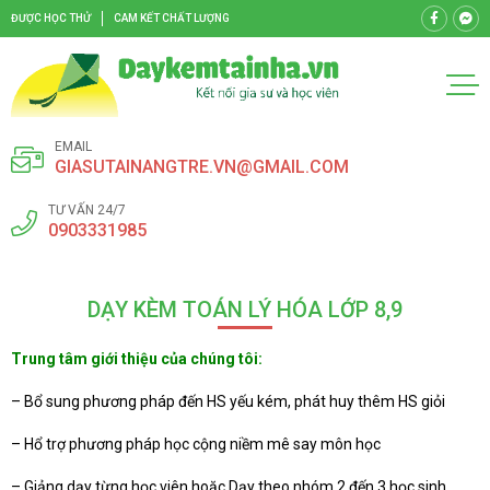
ĐƯỢC HỌC THỬ
CAM KẾT CHẤT LƯỢNG
EMAIL
GIASUTAINANGTRE.VN@GMAIL.COM
TƯ VẤN 24/7
0903331985
DẠY KÈM TOÁN LÝ HÓA LỚP 8,9
Trung tâm giới thiệu của chúng tôi:
– Bổ sung phương pháp đến HS yếu kém, phát huy thêm HS giỏi
– Hổ trợ phương pháp học cộng niềm mê say môn học
– Giảng dạy từng học viên hoặc Dạy theo nhóm 2 đến 3 học sinh