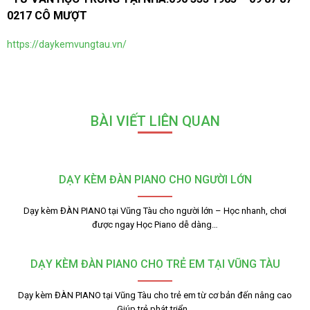
0217 CÔ MƯỢT
https://daykemvungtau.vn/
BÀI VIẾT LIÊN QUAN
DẠY KÈM ĐÀN PIANO CHO NGƯỜI LỚN
Dạy kèm ĐÀN PIANO tại Vũng Tàu cho người lớn – Học nhanh, chơi
được ngay Học Piano dễ dàng…
DẠY KÈM ĐÀN PIANO CHO TRẺ EM TẠI VŨNG TÀU
Dạy kèm ĐÀN PIANO tại Vũng Tàu cho trẻ em từ cơ bản đến nâng cao
Giúp trẻ phát triển…