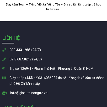
Dạy kèm Toán – Tiếng Việt tại Vũng Tàu – Gia sư tận tâm, giúp trẻ học
tốt từ nền…
LIÊN HỆ
090.333.1985
(24/7)
09.87.87.0217
(24/7)
Trụ sở: 1269/17 Phạm Thế Hiển, Phường 5, Quận 8, HCM
Giấy phép ĐKKD số 0316086934 do sở kế hoạch và đầu tư thành
phố Hồ Chí Minh cấp
info@giasutainangtre.vn