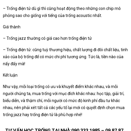
– Trống điện tử dù gì thì cũng hoạt động theo những con chip mô
phỏng sao cho giống với tiếng của trống acoustic nhất.
Giá thành
– Trống jazz thường có giá cao hơn trống điện tử
– Trống điện tử: cũng tuỳ thương hiệu, chất lượng đi đôi chất liệu, tinh
xảo của bộ trống để có mức chi phí tương ứng. Tức là, tiền nào của
nấy đấy mà!
Kết luận
Như vậy, mỗi loại trống có ưu và khuyết điểm khác nhau, và mỗi
người chúng ta, mua trống với mục đích khác nhau: học tập, giải trí,
biểu diễn, và thậm chí, mỗi người có mức độ kinh phí đầu tư khác
nhau, nên phải xét tất cả các yếu tố lại mới có quyết định chọn mua
trống jazz hay trống điện tử là phù hợp nhé!
TƯ VẤN HỌC TRỐNG TẠI NHÀ:090 333 1985 – 09 87 87