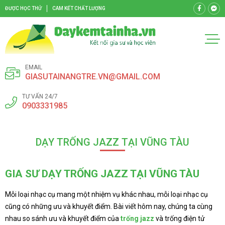
ĐƯỢC HỌC THỬ
CAM KẾT CHẤT LƯỢNG
EMAIL
GIASUTAINANGTRE.VN@GMAIL.COM
TƯ VẤN 24/7
0903331985
DẠY TRỐNG JAZZ TẠI VŨNG TÀU
GIA SƯ DẠY TRỐNG JAZZ TẠI VŨNG TÀU
Mỗi loại nhạc cụ mang một nhiệm vụ khác nhau, mỗi loại nhạc cụ
cũng có những ưu và khuyết điểm. Bài viết hôm nay, chúng ta cùng
nhau so sánh ưu và khuyết điểm của
trống jazz
và trống điện tử