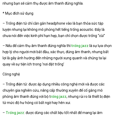
nhưng bạn sẽ cảm thụ được âm thanh đúng nghĩa.
* Mục đích sử dụng
– Trống điện tử chỉ cần gắn headphone vào là bạn thỏa sức tập
luyện nhưng lại không mô phỏng hết tiếng trống acoustic. Đấy là
chưa nói đến việc kinh phí hạn hẹp, bạn chỉ chọn được trống “cùi”
– Nếu để cảm thụ âm thanh đúng nghĩa thì
trống jazz
là sự lựa chọn
hợp lý cho người mới bắt đầu, xác thực, đúng âm thanh, nhưng bất
lợi là gây ảnh hướng đến những người xung quanh và chúng ta lại
quay về sự tiện ích trong ‘nơi đặt trống’
Công nghệ
– Trống điện tử: được áp dụng nhiều công nghệ mới và được các
chuyên gia nghiên cứu, nâng cấp thường xuyên để cố gắng mô
phỏng âm thanh đúng với bộ t
rống jazz
, nhưng rủi ro là thiết bị điện
tử mức độ hư hỏng có bất ngờ hay hên xui.
–
Trống jazz
: được dùng các chất liệu tốt nhất để mang lại âm