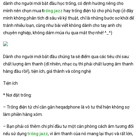
dành cho người mới bắt đầu học trống, có định hướng riêng cho
mình nên chọn mua
t
rống jazz
hay trống điện tử cho phù hợp (ở đây
mình không phân tích đi sâu về kỹ thuật, chỉ là những bước sơ khởi để
tránh nhiễu loạn, cũng như bài viết không dành cho tay anh chị
chuyên nghiệp, không dám múa rìu qua mắt thợ nhé! ^_^)
Dành cho người mới bắt đầu chúng ta sẽ điểm qua các tiêu chí sau:
chất lượng âm thanh (dĩ nhiên, nhạc cụ thì phải chất lượng âm thanh
hàng đầu rồi!), tiện ích, giá thành và công nghệ
Tiện ích
* Nơi đặt trống:
– Trống điện tử chỉ cần gắn heqadphone là vô tư thể hiện không sợ
làm phiền hàng xóm.
– Bạn phải có thêm chi phí đầu tư một căn phòng cách âm tương đối
nếu sử dụng
trống jazz
, vì âm thanh của nó mang lại thực và rất lớn,