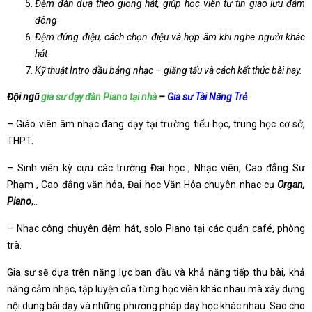
Đệm đàn dựa theo giọng hát, giúp học viên tự tin giao lưu đám
đông
Đệm đúng điệu, cách chọn điệu và hợp âm khi nghe người khác
hát
Kỹ thuật Intro đầu bảng nhạc – giăng tấu và cách kết thúc bài hay.
Đội ngũ
gia sư dạy đàn Piano tại nhà
–
Gia sư Tài Năng Trẻ
– Giáo viên âm nhạc đang dạy tại trường tiểu học, trung học cơ sở,
THPT.
– Sinh viên kỳ cựu các trường Đai học , Nhạc viên, Cao đẳng Sư
Phạm , Cao đẳng văn hóa, Đại học Văn Hóa chuyên nhạc cụ
Organ,
Piano
,..
– Nhạc công chuyên đệm hát, solo Piano tại các quán café, phòng
trà.
Gia sư sẽ dựa trên năng lực ban đầu và khả năng tiếp thu bài, khả
năng cảm nhạc, tập luyện của từng học viên khác nhau mà xây dựng
nội dung bài dạy và những phương pháp dạy học khác nhau. Sao cho