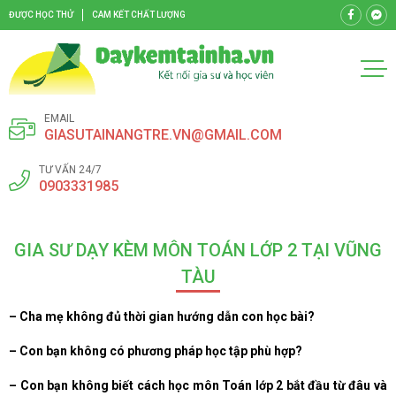
ĐƯỢC HỌC THỬ
CAM KẾT CHẤT LƯỢNG
EMAIL
GIASUTAINANGTRE.VN@GMAIL.COM
TƯ VẤN 24/7
0903331985
GIA SƯ DẠY KÈM MÔN TOÁN LỚP 2 TẠI VŨNG
TÀU
– Cha mẹ không đủ thời gian hướng dẫn con học bài?
– Con bạn không có phương pháp học tập phù hợp?
– Con bạn không biết cách học môn Toán lớp 2 bắt đầu từ đâu và