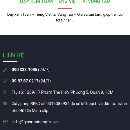
DẠY KÈM TOÁN TIẾNG VIỆT TẠI VŨNG TÀU
Dạy kèm Toán – Tiếng Việt tại Vũng Tàu – Gia sư tận tâm, giúp trẻ học
tốt từ nền…
LIÊN HỆ
090.333.1985
(24/7)
09.87.87.0217
(24/7)
Trụ sở: 1269/17 Phạm Thế Hiển, Phường 5, Quận 8, HCM
Giấy phép ĐKKD số 0316086934 do sở kế hoạch và đầu tư thành
phố Hồ Chí Minh cấp
info@giasutainangtre.vn