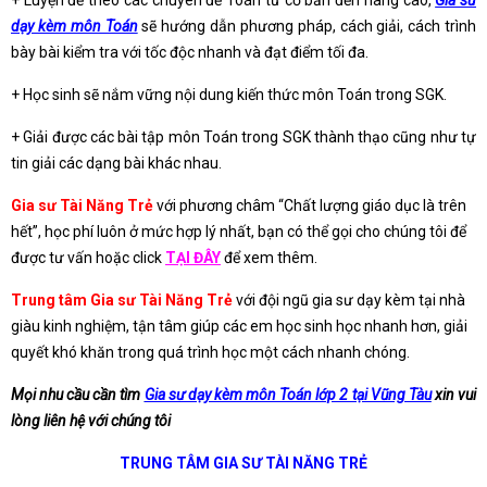
+ Luyện đề theo các chuyên đề Toán từ cơ bản đến nâng cao,
Gia sư
dạy kèm môn Toán
sẽ hướng dẫn phương pháp, cách giải, cách trình
bày bài kiểm tra với tốc độc nhanh và đạt điểm tối đa.
+ Học sinh sẽ nắm vững nội dung kiến thức môn Toán trong SGK.
+ Giải được các bài tập môn Toán trong SGK thành thạo cũng như tự
tin giải các dạng bài khác nhau.
Gia sư Tài Năng Trẻ
với phương châm “Chất lượng giáo dục là trên
hết”, học phí luôn ở mức hợp lý nhất, bạn có thể gọi cho chúng tôi để
được tư vấn hoặc click
TẠI ĐÂY
để xem thêm.
Trung tâm Gia sư Tài Năng Trẻ
với đội ngũ gia sư dạy kèm tại nhà
giàu kinh nghiệm, tận tâm giúp các em học sinh học nhanh hơn, giải
quyết khó khăn trong quá trình học một cách nhanh chóng.
Mọi nhu cầu cần tìm
Gia sư dạy kèm môn Toán lớp 2 tại Vũng Tàu
xin vui
lòng liên hệ với chúng tôi
TRUNG TÂM GIA SƯ TÀI NĂNG TRẺ