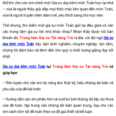
thể tìm cho con em mình một Gia sư dạy kèm môn Toán học tại nhà
– vừa là người thầy giải đáp mọi thắc mắc liên quan đến môn Toán,
vừa là người truyền niềm đam mê, yêu thích sang cho học viên.
Thế nhưng, tìm kiếm một gia sư môn Toán giỏi tại đâu giữa vô vàn
các trung tâm gia sư lớn nhỏ khác nhau? Nhận thấy được nỗi băn
khoăn đó,
Trung tâm Gia sư Tài năng Trẻ
ra đời, với đội ngũ
Gia sư
dạy kèm môn Toán
dày dặn kinh nghiệm, chuyên nghiệp, tận tâm,
chúng tôi đảm bảo sẽ đem đến cho quý vị chất lượng giảng dạy tốt
nhất.
Gia sư dạy kèm môn Toán
tại
Trung tâm Gia sư Tài năng Trẻ
sẽ
giúp bạn:
– Rèn luyện cho các em kỹ năng đọc thật kỹ, hiểu những dữ kiện và
yêu cầu của đề bài toán.
– Hướng dẫn các em phân tích và lượt bỏ bớt những dữ liệu dư thừa
của đề toán, tập trung vào những dữ kiện quan trọng, dạy cho các
em cách tóm tắt đề toán theo sơ đồ giả thiết và kết luận.