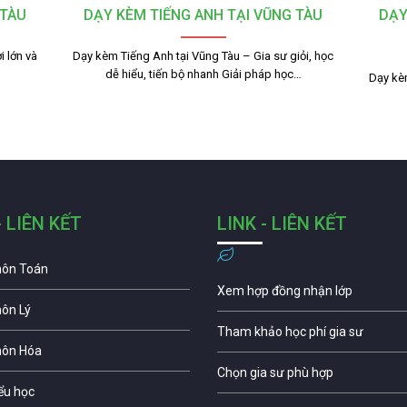
 TÀU
DẠY KÈM TIẾNG ANH TẠI VŨNG TÀU
DẠY
 lớn và
Dạy kèm Tiếng Anh tại Vũng Tàu – Gia sư giỏi, học
dễ hiểu, tiến bộ nhanh Giải pháp học…
Dạy kèm
- LIÊN KẾT
LINK - LIÊN KẾT
môn Toán
Xem hợp đồng nhận lớp
môn Lý
Tham khảo học phí gia sư
môn Hóa
Chọn gia sư phù hợp
iểu học