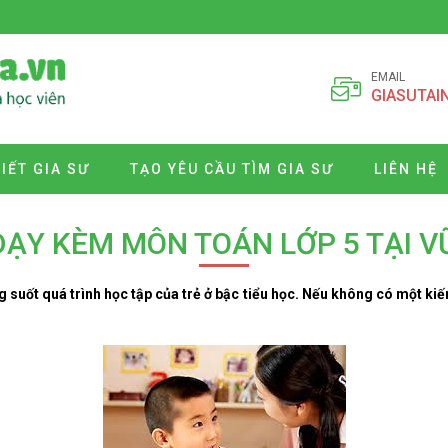
EMAIL
GIASUTAI
VIẾT GIA SƯ
TẠO YÊU CẦU TÌM GIA SƯ
LIÊN HỆ
DẠY KÈM MÔN TOÁN LỚP 5 TẠI 
 suốt quá trình học tập của trẻ ở bậc tiểu học. Nếu không có một kiến