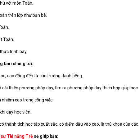
thú với môn Toán.
oán trên lớp như bạn bè.
Toán.
ật Toán.
thức trình bày.
g tâm chúng tôi:
học, cao đẳng đến từ các trường danh tiếng.
à cải thiện phương pháp dạy, tìm ra phương pháp dạy thích hợp giúp học s
 nhiệm cao trong công việc.
khi dạy học viên.
, có thành tích học tập xuất sắc, có điểm đầu vào cao, là thủ khoa của cá
 sư Tài năng Trẻ
sẽ giúp bạn: