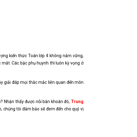
 lượng kiến thức Toán lớp 4 không nắm vững,
ớc mắt. Các bậc phụ huynh thì luôn kỳ vọng ở
ầy giải đáp mọi thắc mắc liên quan đến môn
au? Nhận thấy được nỗi băn khoăn đó,
Trung
m, chúng tôi đảm bảo sẽ đem đến cho quý vị