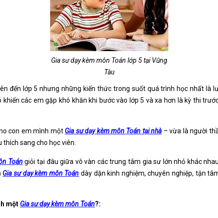
Gia sư dạy kèm môn Toán lớp 5 tại Vũng
Tàu
lên đến lớp 5 nhưng những kiến thức trong suốt quá trình học nhất là
ó khiến các em gặp khó khăn khi bước vào lớp 5 và xa hơn là kỳ thi trư
m cho con em mình một
Gia sư dạy kèm môn Toán tại nhà
– vừa là người th
 thích sang cho học viên.
ôn Toán
giỏi tại đâu giữa vô vàn các trung tâm gia sư lớn nhỏ khác nh
ũ
Gia sư dạy kèm môn Toán
dày dặn kinh nghiệm, chuyên nghiệp, tận tâ
ình một
Gia sư dạy kèm môn Toán
?: