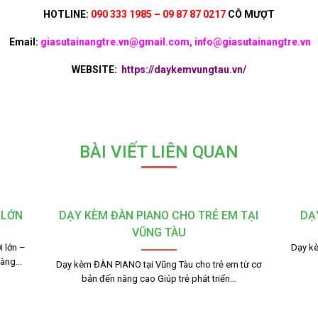
HOTLINE:
090 333 1985 – 09 87 87 0217
CÔ MƯỢT
Email:
giasutainangtre.vn@gmail.com, info@giasutainangtre.vn
WEBSITE:
https://daykemvungtau.vn/
BÀI VIẾT LIÊN QUAN
 LỚN
DẠY KÈM ĐÀN PIANO CHO TRẺ EM TẠI
DẠ
VŨNG TÀU
 lớn –
Dạy kè
dàng…
Dạy kèm ĐÀN PIANO tại Vũng Tàu cho trẻ em từ cơ
bản đến nâng cao Giúp trẻ phát triển…