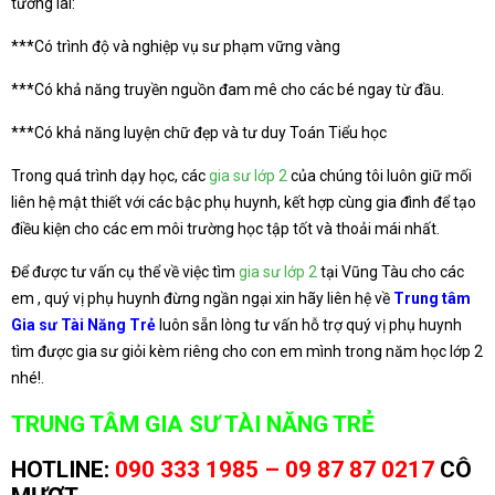
tương lai:
***Có trình độ và nghiệp vụ sư phạm vững vàng
***Có khả năng truyền nguồn đam mê cho các bé ngay từ đầu.
***Có khả năng luyện chữ đẹp và tư duy Toán Tiểu học
Trong quá trình dạy học, các
gia sư lớp 2
của chúng tôi luôn giữ mối
liên hệ mật thiết với các bậc phụ huynh, kết hợp cùng gia đình để tạo
điều kiện cho các em môi trường học tập tốt và thoải mái nhất.
Để được tư vấn cụ thể về việc tìm
gia sư lớp 2
tại Vũng Tàu cho các
em , quý vị phụ huynh đừng ngần ngại xin hãy liên hệ về
Trung tâm
Gia sư Tài Năng Trẻ
luôn sẵn lòng tư vấn hỗ trợ quý vị phụ huynh
tìm được gia sư giỏi kèm riêng cho con em mình trong năm học lớp 2
nhé!.
TRUNG TÂM GIA SƯ TÀI NĂNG TRẺ
HOTLINE:
090 333 1985 – 09 87 87 0217
CÔ