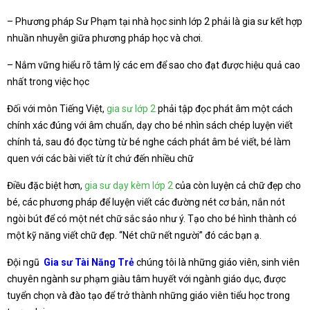
– Phương pháp Sư Phạm tại nhà học sinh lớp 2 phải là gia sư kết hợp
nhuần nhuyễn giữa phương pháp học và chơi.
– Nắm vững hiểu rõ tâm lý các em để sao cho đạt được hiệu quả cao
nhất trong việc học
Đối với môn Tiếng Việt,
gia sư lớp 2
phải tập đọc phát âm một cách
chính xác đúng với âm chuẩn, dạy cho bé nhìn sách chép luyện viết
chính tả, sau đó đọc từng từ bé nghe cách phát âm bé viết, bé làm
quen với các bài viết từ ít chứ đến nhiều chữ
Điều đặc biệt hơn,
gia sư dạy kèm lớp 2
của còn luyện cả chữ đẹp cho
bé, các phương pháp để luyện viết các đường nét cơ bản, nắn nót
ngòi bút để có một nét chữ sắc sảo như ý. Tạo cho bé hình thành có
một kỹ năng viết chữ đẹp. “Nét chữ nết người” đó các bạn ạ.
Đội ngũ
Gia sư Tài Năng Trẻ
chúng tôi là những giáo viên, sinh viên
chuyên ngành sư phạm giàu tâm huyết với ngành giáo dục, được
tuyển chọn và đào tạo để trở thành những giáo viên tiểu học trong