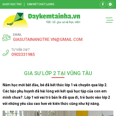
ĐƯỢC HỌC THỬ
CAM KẾT CHẤT LƯỢNG
EMAIL
GIASUTAINANGTRE.VN@GMAIL.COM
TƯ VẤN 24/7
0903331985
GIA SƯ LỚP 2 TẠI VŨNG TÀU
Năm học mới bắt đầu, bé đã kết thúc lớp 1 và chuyển qua lớp 2.
Các bậc phụ huynh đã hài lòng với kết quả học tập của con em
mình chưa?. Lớp 1 với vai trò bản lề đã qua đi, trẻ bước vào lớp 2
với những yêu cầu cao hơn về kiến thức cũng như kỹ năng.