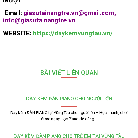
MƯỢT
Email:
giasutainangtre.vn@gmail.com,
info@giasutainangtre.vn
WEBSITE:
https://daykemvungtau.vn/
BÀI VIẾT LIÊN QUAN
DẠY KÈM ĐÀN PIANO CHO NGƯỜI LỚN
Dạy kèm ĐÀN PIANO tại Vũng Tàu cho người lớn – Học nhanh, chơi
được ngay Học Piano dễ dàng…
DẠY KÈM ĐÀN PIANO CHO TRẺ EM TẠI VŨNG TÀU