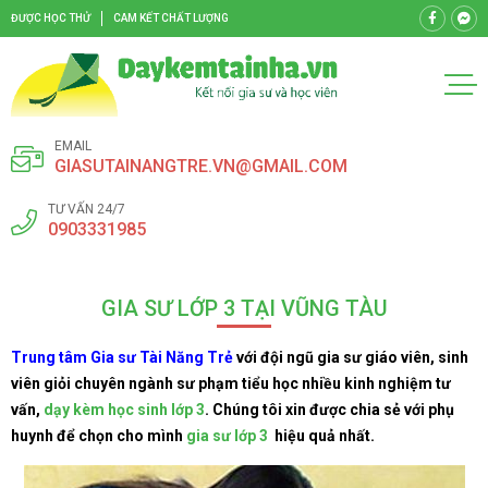
ĐƯỢC HỌC THỬ
CAM KẾT CHẤT LƯỢNG
EMAIL
GIASUTAINANGTRE.VN@GMAIL.COM
TƯ VẤN 24/7
0903331985
GIA SƯ LỚP 3 TẠI VŨNG TÀU
Trung tâm Gia sư Tài Năng Trẻ
với đội ngũ gia sư giáo viên, sinh
viên giỏi chuyên ngành sư phạm tiểu học nhiều kinh nghiệm tư
vấn,
dạy kèm học sinh lớp 3
. Chúng tôi xin được chia sẻ với phụ
huynh để chọn cho mình
gia sư lớp 3
hiệu quả nhất.