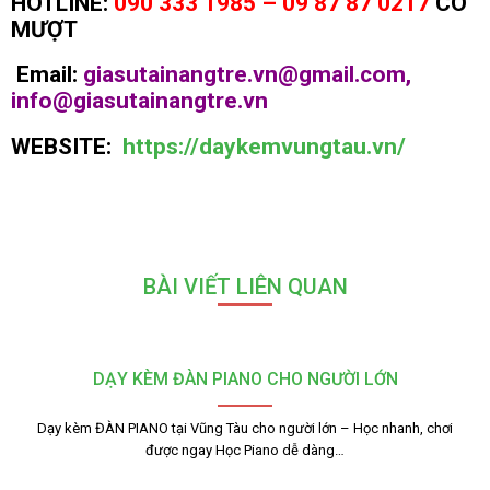
HOTLINE:
090 333 1985 – 09 87 87 0217
CÔ
MƯỢT
Email:
giasutainangtre.vn@gmail.com,
info@giasutainangtre.vn
WEBSITE:
https://daykemvungtau.vn/
BÀI VIẾT LIÊN QUAN
DẠY KÈM ĐÀN PIANO CHO NGƯỜI LỚN
Dạy kèm ĐÀN PIANO tại Vũng Tàu cho người lớn – Học nhanh, chơi
được ngay Học Piano dễ dàng…