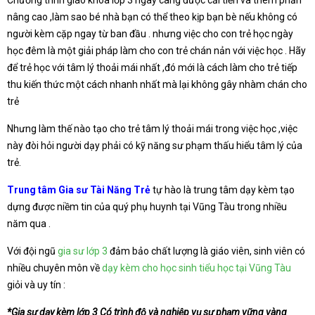
Chương trình giáo khoa lớp 3 ngày càng được cải tiến và thêm phần
nâng cao ,làm sao bé nhà bạn có thể theo kịp bạn bè nếu không có
người kèm cặp ngay từ ban đầu . nhưng việc cho con trẻ học ngày
học đêm là một giải pháp làm cho con trẻ chán nản với việc học . Hãy
để trẻ học với tâm lý thoải mái nhất ,đó mới là cách làm cho trẻ tiếp
thu kiến thức một cách nhanh nhất mà lại không gây nhàm chán cho
trẻ
Nhưng làm thế nào tạo cho trẻ tâm lý thoải mái trong việc học ,việc
này đòi hỏi người dạy phải có kỹ năng sư phạm thấu hiểu tâm lý của
trẻ.
Trung tâm Gia sư Tài Năng Trẻ
tự hào là trung tâm dạy kèm tạo
dựng được niềm tin của quý phụ huynh tại Vũng Tàu trong nhiều
năm qua .
Với đội ngũ
gia sư lớp 3
đảm bảo chất lượng là giáo viên, sinh viên có
nhiều chuyên môn về
dạy kèm cho học sinh tiểu học tại Vũng Tàu
giỏi và uy tín :
*Gia sư dạy kèm lớp 3 Có trình độ và nghiệp vụ sư phạm vững vàng