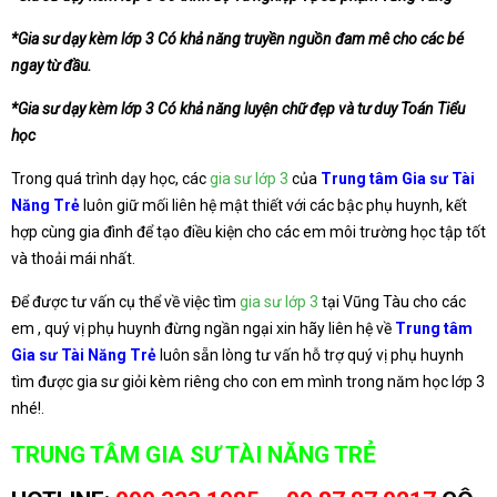
*Gia sư dạy kèm lớp 3 Có khả năng truyền nguồn đam mê cho các bé
ngay từ đầu.
*Gia sư dạy kèm lớp 3 Có khả năng luyện chữ đẹp và tư duy Toán Tiểu
học
Trong quá trình dạy học, các
gia sư lớp 3
của
Trung tâm Gia sư Tài
Năng Trẻ
luôn giữ mối liên hệ mật thiết với các bậc phụ huynh, kết
hợp cùng gia đình để tạo điều kiện cho các em môi trường học tập tốt
và thoải mái nhất.
Để được tư vấn cụ thể về việc tìm
gia sư lớp 3
tại Vũng Tàu cho các
em , quý vị phụ huynh đừng ngần ngại xin hãy liên hệ về
Trung tâm
Gia sư Tài Năng Trẻ
luôn sẵn lòng tư vấn hỗ trợ quý vị phụ huynh
tìm được gia sư giỏi kèm riêng cho con em mình trong năm học lớp 3
nhé!.
TRUNG TÂM GIA SƯ TÀI NĂNG TRẺ