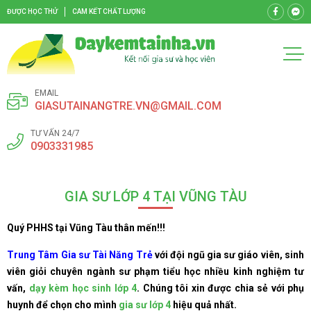
ĐƯỢC HỌC THỬ
CAM KẾT CHẤT LƯỢNG
EMAIL
GIASUTAINANGTRE.VN@GMAIL.COM
TƯ VẤN 24/7
0903331985
GIA SƯ LỚP 4 TẠI VŨNG TÀU
Quý PHHS tại Vũng Tàu thân mến!!!
Trung Tâm Gia sư Tài Năng Trẻ
với đội ngũ gia sư giáo viên, sinh
viên giỏi chuyên ngành sư phạm tiểu học nhiều kinh nghiệm tư
vấn,
dạy kèm học sinh lớp 4
. Chúng tôi xin được chia sẻ với phụ
huynh để chọn cho mình
gia sư lớp 4
hiệu quả nhất.