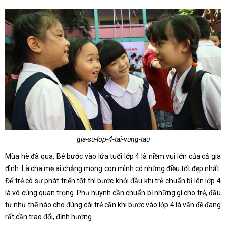
gia-su-lop-4-tai-vung-tau
Mùa hè đã qua, Bé bước vào lứa tuổi lớp 4 là niềm vui lớn của cả gia
đình. Là cha mẹ ai chẳng mong con mình có những điều tốt đẹp nhất.
Để trẻ có sự phát triển tốt thì bước khởi đầu khi trẻ chuẩn bị lên lớp 4
là vô cùng quan trọng. Phụ huynh cần chuẩn bị những gì cho trẻ, đầu
tư như thế nào cho đúng cái trẻ cần khi bước vào lớp 4 là vấn đề đang
rất cần trao đổi, định hướng