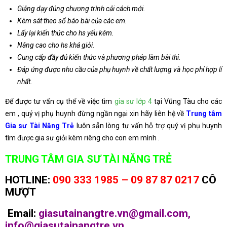
Giảng dạy đúng chương trình cải cách mới.
Kèm sát theo sổ báo bài của các em.
Lấy lại kiến thức cho hs yếu kém.
Nâng cao cho hs khá giỏi.
Cung cấp đầy đủ kiến thức và phương pháp làm bài thi.
Đáp ứng được nhu cầu của phụ huynh về chất lượng và học phí hợp lí
nhất.
Để được tư vấn cụ thể về việc tìm
gia sư lớp 4
tại Vũng Tàu cho các
em , quý vị phụ huynh đừng ngần ngại xin hãy liên hệ về
Trung tâm
Gia sư Tài Năng Trẻ
luôn sẵn lòng tư vấn hỗ trợ quý vị phụ huynh
tìm được gia sư giỏi kèm riêng cho con em mình .
TRUNG TÂM GIA SƯ TÀI NĂNG TRẺ
HOTLINE:
090 333 1985 – 09 87 87 0217
CÔ
MƯỢT
Email:
giasutainangtre.vn@gmail.com,
info@giasutainangtre.vn