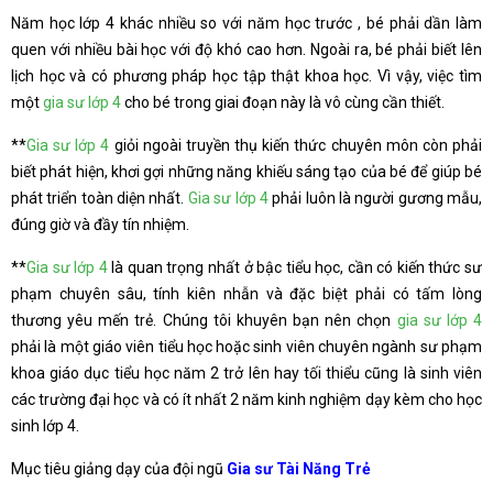
Năm học lớp 4 khác nhiều so với năm học trước , bé phải dần làm
quen với nhiều bài học với độ khó cao hơn. Ngoài ra, bé phải biết lên
lịch học và có phương pháp học tập thật khoa học. Vì vậy, việc tìm
một
gia sư lớp 4
cho bé trong giai đoạn này là vô cùng cần thiết.
**
Gia sư lớp 4
giỏi ngoài truyền thụ kiến thức chuyên môn còn phải
biết phát hiện, khơi gợi những năng khiếu sáng tạo của bé để giúp bé
phát triển toàn diện nhất.
Gia sư lớp 4
phải luôn là người gương mẫu,
đúng giờ và đầy tín nhiệm.
**
Gia sư lớp 4
là quan trọng nhất ở bậc tiểu học, cần có kiến thức sư
phạm chuyên sâu, tính kiên nhẫn và đặc biệt phải có tấm lòng
thương yêu mến trẻ. Chúng tôi khuyên bạn nên chọn
gia sư lớp 4
phải là một giáo viên tiểu học hoặc sinh viên chuyên ngành sư phạm
khoa giáo dục tiểu học năm 2 trở lên hay tối thiểu cũng là sinh viên
các trường đại học và có ít nhất 2 năm kinh nghiệm dạy kèm cho học
sinh lớp 4.
Mục tiêu giảng dạy của đội ngũ
Gia sư Tài Năng Trẻ