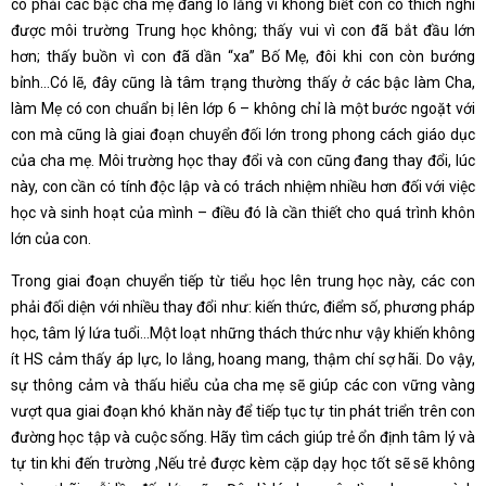
có phải các bậc cha mẹ đang lo lắng vì không biết con có thích nghi
được môi trường Trung học không; thấy vui vì con đã bắt đầu lớn
hơn; thấy buồn vì con đã dần “xa” Bố Mẹ, đôi khi con còn bướng
bỉnh…Có lẽ, đây cũng là tâm trạng thường thấy ở các bậc làm Cha,
làm Mẹ có con chuẩn bị lên lớp 6 – không chỉ là một bước ngoặt với
con mà cũng là giai đoạn chuyển đối lớn trong phong cách giáo dục
của cha mẹ. Môi trường học thay đổi và con cũng đang thay đổi, lúc
này, con cần có tính độc lập và có trách nhiệm nhiều hơn đối với việc
học và sinh hoạt của mình – điều đó là cần thiết cho quá trình khôn
lớn của con.
Trong giai đoạn chuyển tiếp từ tiểu học lên trung học này, các con
phải đối diện với nhiều thay đổi như: kiến thức, điểm số, phương pháp
học, tâm lý lứa tuổi…Một loạt những thách thức như vậy khiến không
ít HS cảm thấy áp lực, lo lắng, hoang mang, thậm chí sợ hãi. Do vậy,
sự thông cảm và thấu hiểu của cha mẹ sẽ giúp các con vững vàng
vượt qua giai đoạn khó khăn này để tiếp tục tự tin phát triển trên con
đường học tập và cuộc sống. Hãy tìm cách giúp trẻ ổn định tâm lý và
tự tin khi đến trường ,Nếu trẻ được kèm cặp dạy học tốt sẽ sẽ không