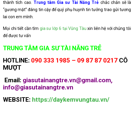
thành tích cao.
Trung tâm Gia sư Tài Năng Trẻ
chắc chắn sẽ là
“gương mặt” đáng tin cậy để quý phụ huynh tin tưởng trao gửi tương
lai con em mình.
Mọi chi tiết cần tìm
gia sư lớp 6 tại Vũng Tàu
xin liên hệ với chúng tôi
để được tư vấn
TRUNG TÂM GIA SƯ TÀI NĂNG TRẺ
HOTLINE:
090 333 1985 – 09 87 87 0217
CÔ
MƯỢT
Email:
giasutainangtre.vn@gmail.com,
info@giasutainangtre.vn
WEBSITE:
https://daykemvungtau.vn/