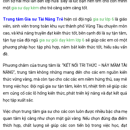
còn sợ hãi mỗi lần đến lớp nữa .Đây là lúc bạn nên tìm cho con mình
một
gia sư dạy kèm
cho trẻ càng sớm càng tốt.
Trung tâm Gia sư Tài Năng Trẻ
hiện có đội ngũ
gia sư lớp 6
là giáo
viên, sinh viên trong toàn khu vực thành phố Vũng Tàu chuyên môn
cao, và khả năng truyền đạt kiến thức tốt, bên cạnh đó là sự tận tâm,
tận tụy của đội ngũ
gia sư giỏi dạy kèm lớp 6
sẽ giúp các em có một
phương pháp học tập phù hợp, nắm bắt kiến thức tốt, hiểu sâu vấn
đề..
Phương châm của trung tâm là: “KẾT NỐI TRI THỨC – NẢY MẦM TÀI
NĂNG”, trung tâm không những mang đến cho các em nguồn kiến
thức vững vàng, mà còn tạo cho các các em niềm hứng thú, say mê
trong việc học. Đội ngũ gia sư tận tâm, kiên trì, nhiệt tình sẽ giúp các
em củng cố các lỗ hổng kiến thức, phát triển kỹ năng và đạt kết quả
học tập xuất sắc.
Việc chọn trung tâm gia sư cho các con luôn được nhiều bậc cha mẹ
quan tâm kỹ càng như chọn mặt gửi vàng. Nếu chọn đúng địa điểm
thích hợp, chất lượng sẽ giúp các con tiến bộ trong việc học, đạt