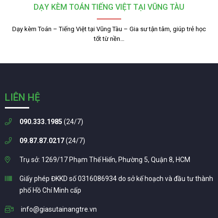
DẠY KÈM TOÁN TIẾNG VIỆT TẠI VŨNG TÀU
Dạy kèm Toán – Tiếng Việt tại Vũng Tàu – Gia sư tận tâm, giúp trẻ học
tốt từ nền…
LIÊN HỆ
090.333.1985
(24/7)
09.87.87.0217
(24/7)
Trụ sở: 1269/17 Phạm Thế Hiển, Phường 5, Quận 8, HCM
Giấy phép ĐKKD số 0316086934 do sở kế hoạch và đầu tư thành
phố Hồ Chí Minh cấp
info@giasutainangtre.vn