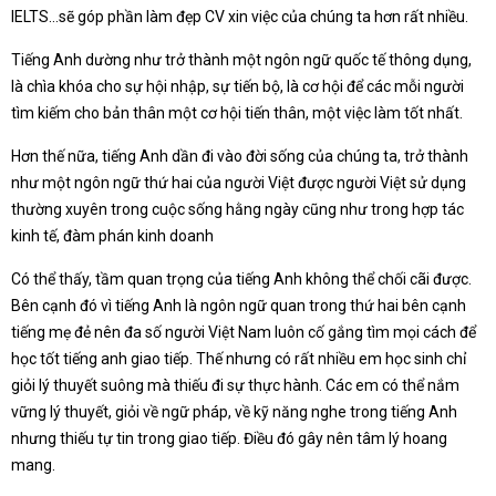
IELTS…sẽ góp phần làm đẹp CV xin việc của chúng ta hơn rất nhiều.
Tiếng Anh dường như trở thành một ngôn ngữ quốc tế thông dụng,
là chìa khóa cho sự hội nhập, sự tiến bộ, là cơ hội để các mỗi người
tìm kiếm cho bản thân một cơ hội tiến thân, một việc làm tốt nhất.
Hơn thế nữa, tiếng Anh dần đi vào đời sống của chúng ta, trở thành
như một ngôn ngữ thứ hai của người Việt được người Việt sử dụng
thường xuyên trong cuộc sống hằng ngày cũng như trong hợp tác
kinh tế, đàm phán kinh doanh
Có thể thấy, tầm quan trọng của tiếng Anh không thể chối cãi được.
Bên cạnh đó vì tiếng Anh là ngôn ngữ quan trong thứ hai bên cạnh
tiếng mẹ đẻ nên đa số người Việt Nam luôn cố gắng tìm mọi cách để
học tốt tiếng anh giao tiếp. Thế nhưng có rất nhiều em học sinh chỉ
giỏi lý thuyết suông mà thiếu đi sự thực hành. Các em có thể nắm
vững lý thuyết, giỏi về ngữ pháp, về kỹ năng nghe trong tiếng Anh
nhưng thiếu tự tin trong giao tiếp. Điều đó gây nên tâm lý hoang
mang.