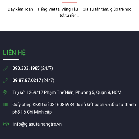
Dạy kèm Toán – Tiếng Việt tại Vũng Tàu – Gia sư tận tâm, giúp trẻ học
tốt từ nền…
LIÊN HỆ
090.333.1985
(24/7)
09.87.87.0217
(24/7)
Trụ sở: 1269/17 Phạm Thế Hiển, Phường 5, Quận 8, HCM
Giấy phép ĐKKD số 0316086934 do sở kế hoạch và đầu tư thành
phố Hồ Chí Minh cấp
info@giasutainangtre.vn