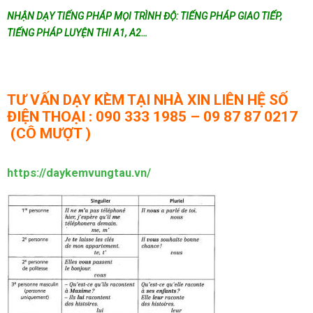
NHẬN DẠY TIẾNG PHÁP MỌI TRÌNH ĐỘ: TIẾNG PHÁP GIAO TIẾP,
TIẾNG PHÁP LUYỆN THI A1, A2…
TƯ VẤN DẠY KÈM TẠI NHÀ XIN LIÊN HỆ SỐ
ĐIỆN THOẠI : 090 333 1985 – 09 87 87 0217
(CÔ MƯỢT )
https://daykemvungtau.vn/