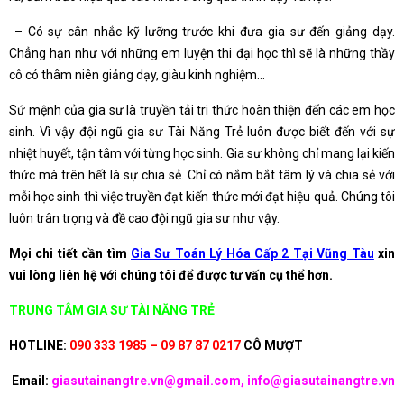
– Có sự cân nhắc kỹ lưỡng trước khi đưa gia sư đến giảng dạy.
Chẳng hạn như với những em luyện thi đại học thì sẽ là những thầy
cô có thâm niên giảng dạy, giàu kinh nghiệm…
Sứ mệnh của gia sư là truyền tải tri thức hoàn thiện đến các em học
sinh. Vì vậy đội ngũ gia sư Tài Năng Trẻ luôn được biết đến với sự
nhiệt huyết, tận tâm với từng học sinh. Gia sư không chỉ mang lại kiến
thức mà trên hết là sự chia sẻ. Chỉ có nắm bắt tâm lý và chia sẻ với
mỗi học sinh thì việc truyền đạt kiến thức mới đạt hiệu quả. Chúng tôi
luôn trân trọng và đề cao đội ngũ gia sư như vậy.
Mọi chi tiết cần tìm
Gia Sư Toán Lý Hóa Cấp 2 Tại Vũng Tàu
xin
vui lòng liên hệ với chúng tôi để được tư vấn cụ thể hơn.
TRUNG TÂM GIA SƯ TÀI NĂNG TRẺ
HOTLINE:
090 333 1985 – 09 87 87 0217
CÔ MƯỢT
Email:
giasutainangtre.vn@gmail.com, info@giasutainangtre.vn