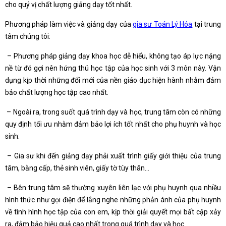
cho quý vị chất lượng giảng dạy tốt nhất.
Phương pháp làm việc và giảng dạy của
gia sư Toán Lý Hóa
tại trung
tâm chúng tôi:
– Phương pháp giảng dạy khoa học dễ hiểu, không tạo áp lực nặng
nề từ đó gợi nên hứng thú học tập của học sinh với 3 môn này. Vận
dụng kịp thời những đổi mới của nền giáo dục hiện hành nhằm đảm
bảo chất lượng học tập cao nhất.
– Ngoài ra, trong suốt quá trình dạy và học, trung tâm còn có những
quy định tối ưu nhằm đảm bảo lợi ích tốt nhất cho phụ huynh và học
sinh:
– Gia sư khi đến giảng dạy phải xuất trình giấy giới thiệu của trung
tâm, bằng cấp, thẻ sinh viên, giấy tờ tùy thân…
– Bên trung tâm sẽ thường xuyên liên lạc với phụ huynh qua nhiều
hình thức như gọi điện để lắng nghe những phản ánh của phụ huynh
về tình hình học tập của con em, kịp thời giải quyết mọi bất cập xảy
ra, đảm bảo hiệu quả cao nhất trong quá trình dạy và học.