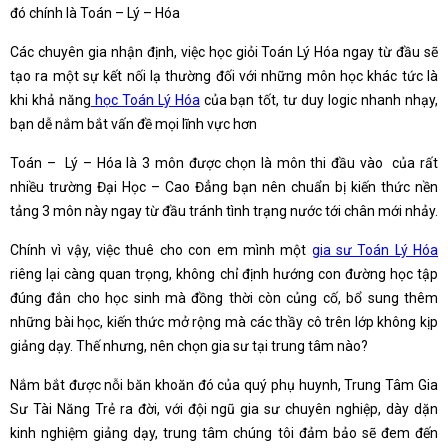
đó chính là Toán – Lý – Hóa
Các chuyên gia nhận định, việc học giỏi Toán Lý Hóa ngay từ đầu sẽ
tạo ra một sự kết nối lạ thường đối với những môn học khác tức là
khi khả năng
học Toán Lý Hóa
của bạn tốt, tư duy logic nhanh nhạy,
bạn dễ nắm bắt vấn đề mọi lĩnh vực hơn
Toán – Lý – Hóa là 3 môn được chọn là môn thi đầu vào của rất
nhiều trường Đại Học – Cao Đẳng bạn nên chuẩn bị kiến thức nền
tảng 3 môn này ngay từ đầu tránh tình trạng nước tới chân mới nhảy.
Chính vì vậy, việc thuê cho con em mình một
gia sư Toán Lý Hóa
riêng lại càng quan trọng, không chỉ định hướng con đường học tập
đúng đắn cho học sinh mà đồng thời còn củng cố, bổ sung thêm
những bài học, kiến thức mở rộng mà các thầy cô trên lớp không kịp
giảng dạy. Thế nhưng, nên chọn gia sư tại trung tâm nào?
Nắm bắt được nỗi băn khoăn đó của quý phụ huynh, Trung Tâm Gia
Sư Tài Năng Trẻ ra đời, với đội ngũ gia sư chuyên nghiệp, dày dặn
kinh nghiệm giảng dạy, trung tâm chúng tôi đảm bảo sẽ đem đến