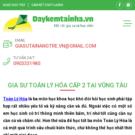
ĐƯỢC HỌC THỬ
CAM KẾT CHẤT LƯỢNG
EMAIL
GIASUTAINANGTRE.VN@GMAIL.COM
TƯ VẤN 24/7
0903331985
GIA SƯ TOÁN LÝ HÓA CẤP 2 TẠI VŨNG TÀU
Toán Lý Hóa
là ba môn học khoa học khó đòi hỏi học sinh phải tập
hợp rất nhiều yếu tố và kỹ năng cần và đủ. Ngoài việc có một số
em học sinh có trí thông minh thiên bẩm, trí nhớ tốt cũng cần sự
cần cù và chăm chỉ. Hơn thế nữa để học tốt ba môn Toán Lý Hóa là
cả một quá trình sâu chuỗi kiến thức, chứ không thể học nhất thời