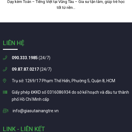
Dạy kèm Toán – Tiếng Việt tại Vũng Tàu – Gia sư tận tâm, giúp trẻ học
tốt từ nền…
LIÊN HỆ
090.333.1985
(24/7)
09.87.87.0217
(24/7)
Trụ sở: 1269/17 Phạm Thế Hiển, Phường 5, Quận 8, HCM
Giấy phép ĐKKD số 0316086934 do sở kế hoạch và đầu tư thành
phố Hồ Chí Minh cấp
info@giasutainangtre.vn
LINK - LIÊN KẾT