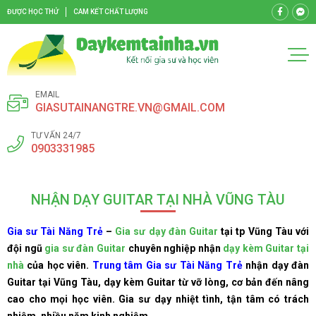
ĐƯỢC HỌC THỬ
CAM KẾT CHẤT LƯỢNG
EMAIL
GIASUTAINANGTRE.VN@GMAIL.COM
TƯ VẤN 24/7
0903331985
NHẬN DẠY GUITAR TẠI NHÀ VŨNG TÀU
Gia sư Tài Năng Trẻ
–
Gia sư dạy đàn Guitar
tại tp Vũng Tàu với
đội ngũ
gia sư đàn Guitar
chuyên nghiệp nhận
dạy kèm Guitar tại
nhà
của học viên.
Trung tâm Gia sư Tài Năng Trẻ
nhận dạy đàn
Guitar tại Vũng Tàu, dạy kèm Guitar từ vỡ lòng, cơ bản đến nâng
cao cho mọi học viên. Gia sư dạy nhiệt tình, tận tâm có trách