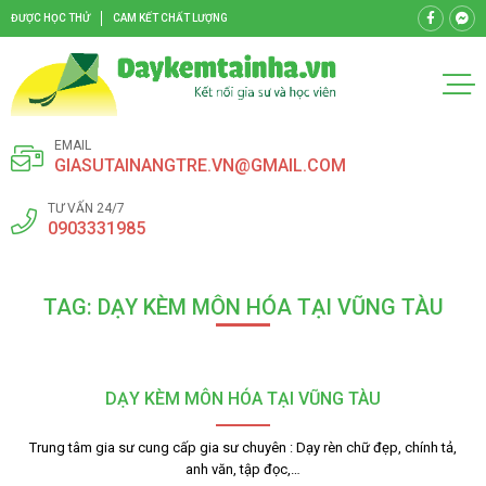
ĐƯỢC HỌC THỬ
CAM KẾT CHẤT LƯỢNG
EMAIL
GIASUTAINANGTRE.VN@GMAIL.COM
TƯ VẤN 24/7
0903331985
TAG: DẠY KÈM MÔN HÓA TẠI VŨNG TÀU
DẠY KÈM MÔN HÓA TẠI VŨNG TÀU
Trung tâm gia sư cung cấp gia sư chuyên : Dạy rèn chữ đẹp, chính tả,
anh văn, tập đọc,…