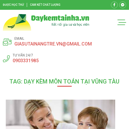
ĐƯỢC HỌC THỬ
CAM KẾT CHẤT LƯỢNG
EMAIL
GIASUTAINANGTRE.VN@GMAIL.COM
TƯ VẤN 24/7
0903331985
TAG: DẠY KÈM MÔN TOÁN TẠI VŨNG TÀU