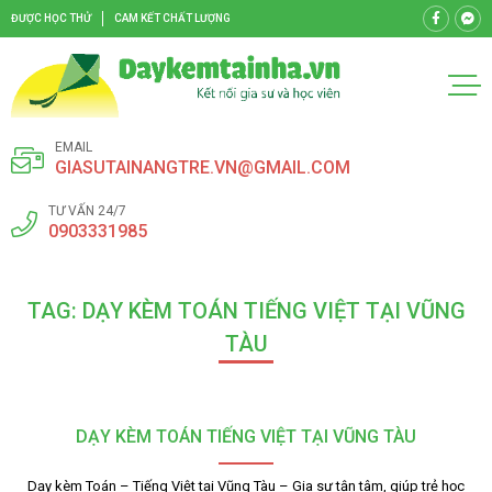
ĐƯỢC HỌC THỬ
CAM KẾT CHẤT LƯỢNG
EMAIL
GIASUTAINANGTRE.VN@GMAIL.COM
TƯ VẤN 24/7
0903331985
TAG: DẠY KÈM TOÁN TIẾNG VIỆT TẠI VŨNG
TÀU
DẠY KÈM TOÁN TIẾNG VIỆT TẠI VŨNG TÀU
Dạy kèm Toán – Tiếng Việt tại Vũng Tàu – Gia sư tận tâm, giúp trẻ học