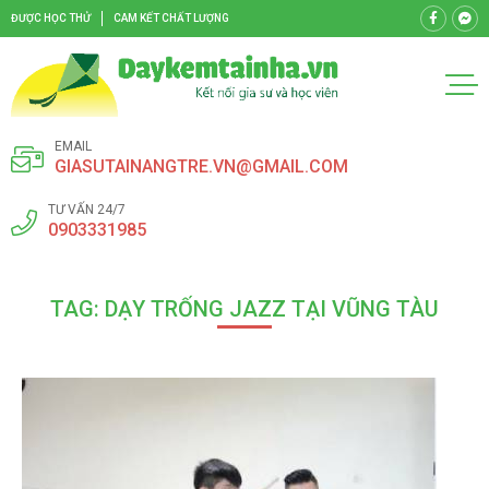
ĐƯỢC HỌC THỬ
CAM KẾT CHẤT LƯỢNG
EMAIL
GIASUTAINANGTRE.VN@GMAIL.COM
TƯ VẤN 24/7
0903331985
TAG: DẠY TRỐNG JAZZ TẠI VŨNG TÀU