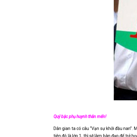
Quý bậc phụ huynh thân mến!
Dân gian ta có câu “Vạn sự khởi đầu nan”. M
tiên đó là lớp 1, thì sẽ làm bàn đạp để trẻ