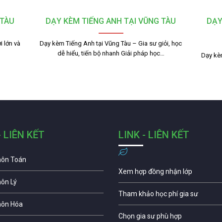
 TÀU
DẠY KÈM TIẾNG ANH TẠI VŨNG TÀU
DẠY
 lớn và
Dạy kèm Tiếng Anh tại Vũng Tàu – Gia sư giỏi, học
dễ hiểu, tiến bộ nhanh Giải pháp học…
Dạy kèm
- LIÊN KẾT
LINK - LIÊN KẾT
môn Toán
Xem hợp đồng nhận lớp
môn Lý
Tham khảo học phí gia sư
môn Hóa
Chọn gia sư phù hợp