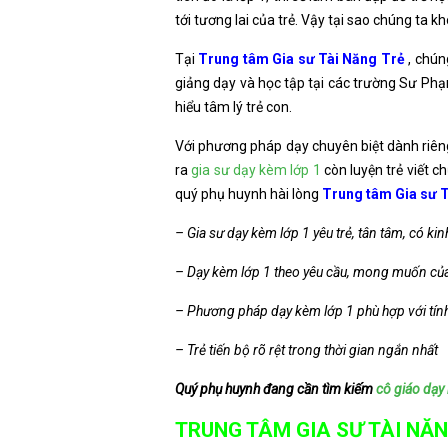
tới tương lai của trẻ. Vậy tại sao chúng ta 
Tại
Trung tâm Gia sư Tài Năng Trẻ
, chún
giảng dạy và học tập tại các trường Sư Phạ
hiểu tâm lý trẻ con.
Với phương pháp dạy chuyên biệt dành riên
ra
gia sư dạy kèm lớp 1
còn luyện trẻ viết c
quý phụ huynh hài lòng
Trung tâm Gia sư T
– Gia sư dạy kèm lớp 1 yêu trẻ, tân tâm, có k
– Dạy kèm lớp 1 theo yêu cầu, mong muốn củ
– Phương pháp dạy kèm lớp 1 phù hợp với tính
– Trẻ tiến bộ rõ rệt trong thời gian ngắn nhất
Quý phụ huynh đang cần tìm kiếm
cô giáo dạy
TRUNG TÂM GIA SƯ TÀI NĂN