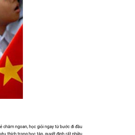
trẻ chăm ngoan, học giỏi ngay từ bước đi đầu
êu thích trong học tập, quyết định rất nhiều