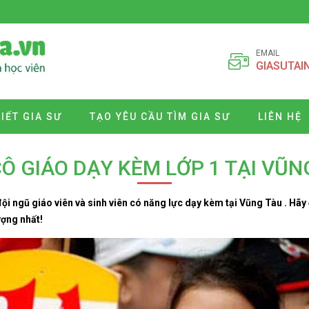
EMAIL
GIASUTAI
VIẾT GIA SƯ
TẠO YÊU CẦU TÌM GIA SƯ
LIÊN HỆ
CÔ GIÁO DẠY KÈM LỚP 1 TẠI VŨN
ội ngũ giáo viên và sinh viên có năng lực dạy kèm tại Vũng Tàu . Hãy
ượng nhất!