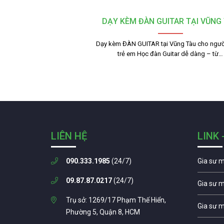
DẠY KÈM ĐÀN GUITAR TẠI VŨNG
Dạy kèm ĐÀN GUITAR tại Vũng Tàu cho người
trẻ em Học đàn Guitar dễ dàng – từ…
LIÊN HỆ
LINK 
090.333.1985
(24/7)
Gia sư 
09.87.87.0217
(24/7)
Gia sư 
Trụ sở: 1269/17 Phạm Thế Hiển,
Gia sư 
Phường 5, Quận 8, HCM