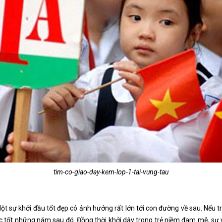
tim-co-giao-day-kem-lop-1-tai-vung-tau
ột sự khởi đầu tốt đẹp có ảnh hưởng rất lớn tới con đường về sau. Nếu 
 học tốt những năm sau đó. Đồng thời khởi dậy trong trẻ niềm đam mê, sự y