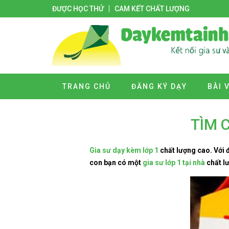
ĐƯỢC HỌC THỬ
CAM KẾT CHẤT LƯỢNG
TRANG CHỦ
ĐĂNG KÝ DẠY
BÀI 
TÌM 
Gia sư dạy kèm lớp 1
chất lượng cao. Với đ
con bạn có một
gia sư lớp 1 tại nhà
chất l