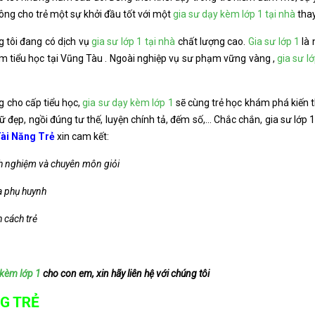
không cho trẻ một sự khởi đầu tốt với một
gia sư dạy kèm lớp 1 tại nhà
thay
g tôi đang có dịch vụ
gia sư lớp 1 tại nhà
chất lượng cao.
Gia sư lớp 1
là 
m tiểu học tại Vũng Tàu . Ngoài nghiệp vụ sư phạm vững vàng ,
gia sư l
g cho cấp tiểu học,
gia sư dạy kèm lớp 1
sẽ cùng trẻ học khám phá kiến thứ
hữ đẹp, ngồi đúng tư thế, luyện chính tả, đếm số,… Chắc chắn, gia sư lớp 1
ài Năng Trẻ
xin cam kết:
inh nghiệm và chuyên môn giỏi
a phụ huynh
 cách trẻ
 kèm lớp 1
cho con em, xin hãy liên hệ với chúng tôi
G TRẺ