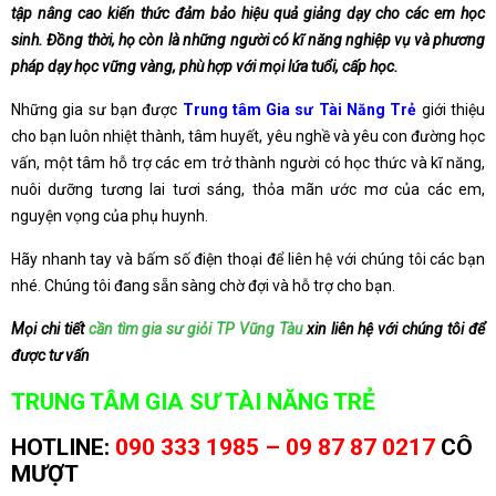
tập nâng cao kiến thức đảm bảo hiệu quả giảng dạy cho các em học
sinh. Đồng thời, họ còn là những người có kĩ năng nghiệp vụ và phương
pháp dạy học vững vàng, phù hợp với mọi lứa tuổi, cấp học.
Những gia sư bạn được
Trung tâm Gia sư Tài Năng Trẻ
giới thiệu
cho bạn luôn nhiệt thành, tâm huyết, yêu nghề và yêu con đường học
vấn, một tâm hỗ trợ các em trở thành người có học thức và kĩ năng,
nuôi dưỡng tương lai tươi sáng, thỏa mãn ước mơ của các em,
nguyện vọng của phụ huynh.
Hãy nhanh tay và bấm số điện thoại để liên hệ với chúng tôi các bạn
nhé. Chúng tôi đang sẵn sàng chờ đợi và hỗ trợ cho bạn.
Mọi chi tiết
cần tìm gia sư giỏi TP Vũng Tàu
xin liên hệ với chúng tôi để
được tư vấn
TRUNG TÂM GIA SƯ TÀI NĂNG TRẺ
HOTLINE:
090 333 1985 – 09 87 87 0217
CÔ
MƯỢT