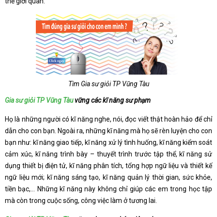
thế giới quan.
Tìm Gia sư giỏi TP Vũng Tàu
Gia sư giỏi TP Vũng Tàu
vững các kĩ năng sư phạm
Họ là những người có kĩ năng nghe, nói, đọc viết thật hoàn hảo để chỉ
dẫn cho con bạn. Ngoài ra, những kĩ năng mà họ sẽ rèn luyện cho con
bạn như: kĩ năng giao tiếp, kĩ năng xử lý tình huống, kĩ năng kiểm soát
cảm xúc, kĩ năng trình bày – thuyết trình trước tập thể, kĩ năng sử
dụng thiết bị điện tử, kĩ năng phân tích, tổng hợp ngữ liệu và thiết kế
ngữ liệu mới; kĩ năng sáng tạo, kĩ năng quản lý thời gian, sức khỏe,
tiền bạc,… Những kĩ năng này không chỉ giúp các em trong học tập
mà còn trong cuộc sống, công việc làm ở tương lai.