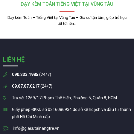
DẠY KÈM TOÁN TIẾNG VIỆT TẠI VŨNG TÀU
Dạy kèm Toán – Tiếng Việt tại Vũng Tàu – Gia sư tận tâm, giúp trẻ học
tốt từ nền…
LIÊN HỆ
090.333.1985
(24/7)
09.87.87.0217
(24/7)
Trụ sở: 1269/17 Phạm Thế Hiển, Phường 5, Quận 8, HCM
Giấy phép ĐKKD số 0316086934 do sở kế hoạch và đầu tư thành
phố Hồ Chí Minh cấp
info@giasutainangtre.vn