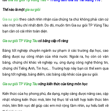
tôi
Gia sư giỏi Tp Vũng Tàu
–
Trung tâm Gia sư Tài Năng Trẻ
.
Thế nào là một
gia sư giỏi
Gia sư giỏi
theo cách nhìn nhận của chúng ta chứ không phải căn cứ
vào một tiêu chí nhất định. Do đó, muốn tìm Gia sư giỏi TP Vũng Tàu
bạn cần có cái nhìn toàn diện.
Gia sư giỏi TP Vũng Tàu
có bằng cấp rõ ràng
Bằng tốt nghiệp chuyên ngành sư phạm ở các trường đại học, cao
đẳng được sự công nhận của nhà nước. Ngoài ra, họ còn có văn
bằng, chứng chỉ khác về nghiệp vụ, ứng dụng công nghệ thông tin,
chứng chỉ Tiếng Anh, Tin học,… Trường hợp này bạn có thể xem qua
bằng tốt nghiệp, bảng điểm, các bằng cấp khác của gia sư giỏi.
Gia sư giỏi TP Vũng Tàu
vững kiến thức của từng môn học
Kiến thức của họ phong phú, đa dạng, ngày càng được nâng cao, cập
nhật những kiến thức mới, liên hệ thực tế và kết hợp kiến thức liên
môn, liên lĩnh vực để giúp các em mở rộng tầm nhìn, sự hiểu biết về