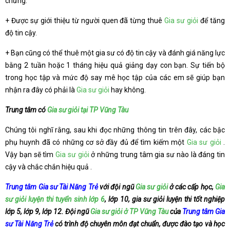
chứng.
+ Được sự giới thiệu từ người quen đã từng thuê
Gia sư giỏi
để tăng
độ tin cậy.
+ Bạn cũng có thể thuê một gia sư có độ tin cậy và đánh giá năng lực
bằng 2 tuần hoặc 1 tháng hiệu quả giảng dạy con bạn. Sự tiến bộ
trong học tập và mức độ say mê học tập của các em sẽ giúp bạn
nhận ra đây có phải là
Gia sư giỏi
hay không.
Trung tâm có
Gia sư giỏi tại TP Vũng Tàu
Chúng tôi nghĩ rằng, sau khi đọc những thông tin trên đây, các bậc
phụ huynh đã có những cơ sở đầy đủ để tìm kiếm một
Gia sư giỏi
.
Vậy bạn sẽ tìm
Gia sư giỏi
ở những trung tâm gia sư nào là đáng tin
cậy và chắc chắn hiệu quả .
Trung tâm Gia sư Tài Năng Trẻ
với đội ngũ
Gia sư giỏi
ở các cấp học,
Gia
sư giỏi luyện thi tuyển sinh lớp 6
, lớp 10, gia sư giỏi luyện thi tốt nghiệp
lớp 5, lớp 9, lớp 12. Đội ngũ
Gia sư giỏi ở TP Vũng Tàu
của
Trung tâm Gia
sư Tài Năng Trẻ
có trình độ chuyên môn đạt chuẩn, được đào tạo và học