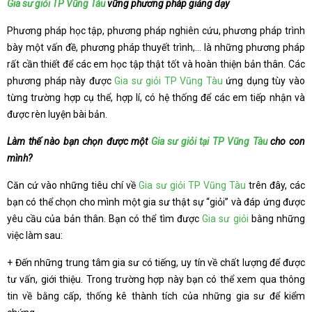
Gia sư giỏi TP Vũng Tàu
vững phương pháp giảng dạy
Phương pháp học tập, phương pháp nghiên cứu, phương pháp trình
bày một vấn đề, phương pháp thuyết trình,… là những phương pháp
rất cần thiết để các em học tập thật tốt và hoàn thiện bản thân. Các
phương pháp này được
Gia sư giỏi TP Vũng Tàu
ứng dụng tùy vào
từng trường hợp cụ thể, hợp lí, có hệ thống để các em tiếp nhận và
được rèn luyện bài bản.
Làm thế nào bạn chọn được một
Gia sư giỏi tại TP Vũng Tàu
cho con
mình?
Căn cứ vào những tiêu chí về
Gia sư giỏi TP Vũng Tàu
trên đây, các
bạn có thể chọn cho mình một gia sư thật sự “giỏi” và đáp ứng được
yêu cầu của bản thân. Bạn có thể tìm được
Gia sư giỏi
bằng những
việc làm sau:
+ Đến những trung tâm gia sư có tiếng, uy tín về chất lượng để được
tư vấn, giới thiệu. Trong trường hợp này bạn có thể xem qua thông
tin về bằng cấp, thống kê thành tích của những gia sư để kiểm