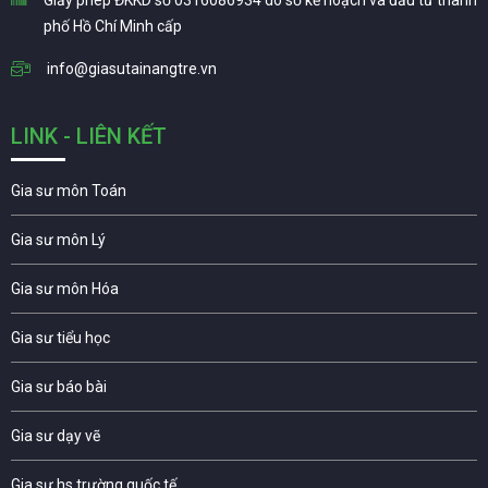
Giấy phép ĐKKD số 0316086934 do sở kế hoạch và đầu tư thành
phố Hồ Chí Minh cấp
info@giasutainangtre.vn
LINK - LIÊN KẾT
Gia sư môn Toán
Gia sư môn Lý
Gia sư môn Hóa
Gia sư tiểu học
Gia sư báo bài
Gia sư dạy vẽ
Gia sư hs trường quốc tế