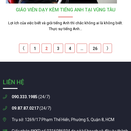
GIÁO VIÊN DẠY KÈM TIẾNG ANH TẠI VŨNG TÀU
Lợi ích của việc biết và giỏi tiếng Anh thì chắc không ai là không biết.
Thực sự tiếng Anh…
〈
〉
1
2
3
4
…
26
LIÊN HỆ
090.333.1985
(24/7)
09.87.87.0217
(24/7)
Trụ sở: 1269/17 Phạm Thế Hiển, Phường 5, Quận 8, HCM