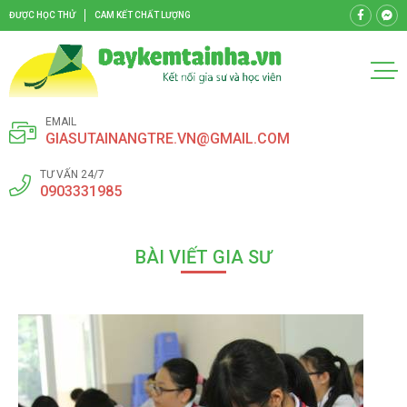
ĐƯỢC HỌC THỬ
CAM KẾT CHẤT LƯỢNG
EMAIL
GIASUTAINANGTRE.VN@GMAIL.COM
TƯ VẤN 24/7
0903331985
BÀI VIẾT GIA SƯ