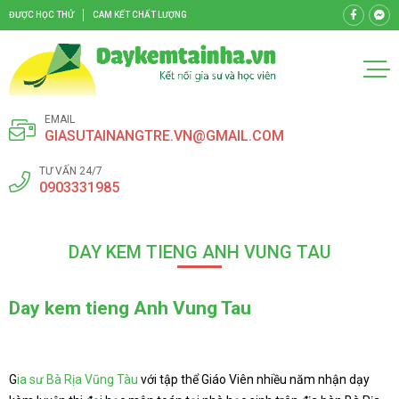
ĐƯỢC HỌC THỬ
CAM KẾT CHẤT LƯỢNG
EMAIL
GIASUTAINANGTRE.VN@GMAIL.COM
TƯ VẤN 24/7
0903331985
DAY KEM TIENG ANH VUNG TAU
Day kem tieng Anh Vung Tau
G
ia sư Bà Rịa Vũng Tàu
với tập thể Giáo Viên nhiều năm nhận dạy