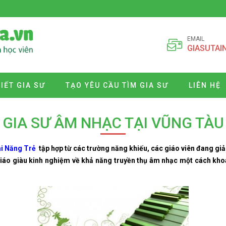
EMAIL
GIASUTAI
VIẾT GIA SƯ
TẠO YÊU CẦU TÌM GIA SƯ
LIÊN HỆ
GIA SƯ ÂM NHẠC TẠI VŨNG TÀU
ài Năng Trẻ
tập hợp từ các trường năng khiếu, các giáo viên đang giả
iáo giàu kinh nghiệm về khả năng truyền thụ âm nhạc một cách khoa 