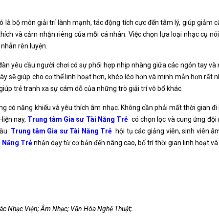
 nó là bộ môn giải trí lành mạnh, tác động tích cực đến tâm lý, giúp giảm
thích và cảm nhận riêng của mỗi cá nhân. Việc chọn lựa loại nhạc cụ nói
 nhẫn rèn luyện.
ơi đàn yêu cầu người chơi có sự phối hợp nhịp nhàng giữa các ngón tay 
 này sẽ giúp cho cơ thể linh hoạt hơn, khéo léo hơn và minh mẫn hơn rất 
giúp trẻ tranh xa sự cám dỗ của những trò giải trí vô bổ khác.
 có năng khiếu và yêu thích âm nhạc. Không cần phải mất thời gian đi l
Hiện nay,
Trung tâm Gia sư Tài Năng Trẻ
có chọn lọc và cung ứng đội 
cầu.
Trung tâm Gia sư Tài Năng Trẻ
hội tụ các giảng viên, sinh viên â
i Năng Trẻ
nhận dạy từ cơ bản đến nâng cao, bố trí thời gian linh hoạt và
 các Nhạc Viện; Âm Nhạc; Văn Hóa Nghệ Thuật;…