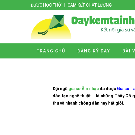
ĐƯỢC HỌC THỬ
CAM KẾT CHẤT LƯỢNG
TRANG CHỦ
ĐĂNG KÝ DẠY
BÀI 
Đội ngũ
gia sư Âm nhạc
đã được
Gia sư T
đào tạo nghệ thuật … là những Thầy Cô g
thu và nhanh chóng đàn hay hát giỏi.