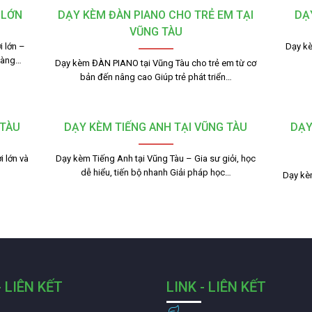
 LỚN
DẠY KÈM ĐÀN PIANO CHO TRẺ EM TẠI
DẠ
VŨNG TÀU
 lớn –
Dạy kè
dàng…
Dạy kèm ĐÀN PIANO tại Vũng Tàu cho trẻ em từ cơ
bản đến nâng cao Giúp trẻ phát triển…
 TÀU
DẠY KÈM TIẾNG ANH TẠI VŨNG TÀU
DẠY
 lớn và
Dạy kèm Tiếng Anh tại Vũng Tàu – Gia sư giỏi, học
dễ hiểu, tiến bộ nhanh Giải pháp học…
Dạy kèm
- LIÊN KẾT
LINK - LIÊN KẾT