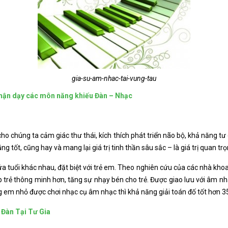
gia-su-am-nhac-tai-vung-tau
hận dạy các môn năng khiếu Đàn – Nhạc
ho chúng ta cảm giác thư thái, kích thích phát triển não bộ, khả năng t
ũng tốt, cũng hay và mang lại giá trị tinh thần sâu sắc – là giá trị quan 
tuổi khác nhau, đặt biệt với trẻ em. Theo nghiên cứu của các nhà khoa h
rẻ thông minh hơn, tăng sự nhạy bén cho trẻ. Được giao lưu với âm nhạc
ng em nhỏ được chơi nhạc cụ âm nhạc thì khả năng giải toán đố tốt hơn 3
 Đàn Tại Tư Gia