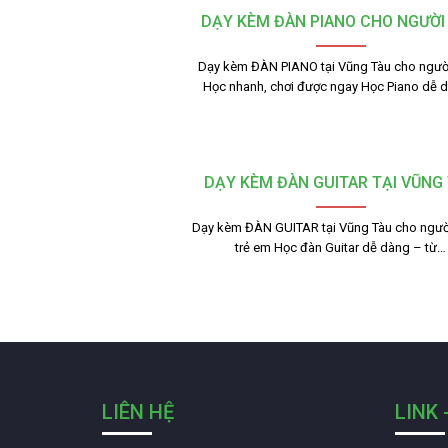
DẠY KÈM ĐÀN PIANO CHO NGƯỜI
Dạy kèm ĐÀN PIANO tại Vũng Tàu cho người
Học nhanh, chơi được ngay Học Piano dễ 
DẠY KÈM ĐÀN GUITAR TẠI VŨNG
Dạy kèm ĐÀN GUITAR tại Vũng Tàu cho người
trẻ em Học đàn Guitar dễ dàng – từ…
LIÊN HỆ
LINK 