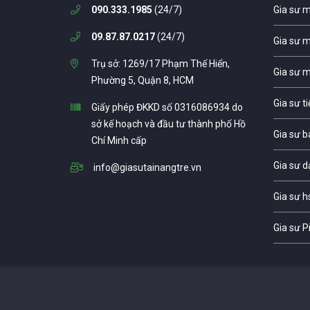
090.333.1985
(24/7)
Gia sư 
09.87.87.0217
(24/7)
Gia sư 
Trụ sở: 1269/17 Phạm Thế Hiển,
Gia sư 
Phường 5, Quận 8, HCM
Gia sư t
Giấy phép ĐKKD số 0316086934 do
sở kế hoạch và đầu tư thành phố Hồ
Gia sư b
Chí Minh cấp
Gia sư d
info@giasutainangtre.vn
Gia sư h
Gia sư P