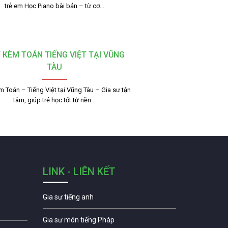
trẻ em Học Piano bài bản – từ cơ…
 KÈM TOÁN TIẾNG VIỆT TẠI VŨNG
TÀU
 Toán – Tiếng Việt tại Vũng Tàu – Gia sư tận
tâm, giúp trẻ học tốt từ nền…
LINK - LIÊN KẾT
Gia sư tiếng anh
Gia sư môn tiếng Pháp