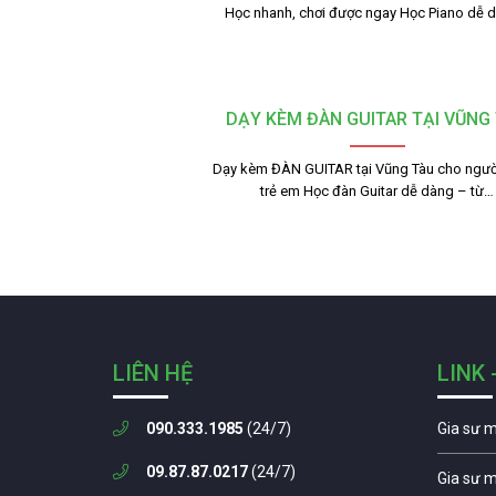
Học nhanh, chơi được ngay Học Piano dễ 
DẠY KÈM ĐÀN GUITAR TẠI VŨNG
Dạy kèm ĐÀN GUITAR tại Vũng Tàu cho người
trẻ em Học đàn Guitar dễ dàng – từ…
LIÊN HỆ
LINK 
090.333.1985
(24/7)
Gia sư 
09.87.87.0217
(24/7)
Gia sư 