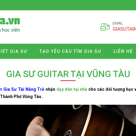
EMAIL
GIASUTAI
VIẾT GIA SƯ
TẠO YÊU CẦU TÌM GIA SƯ
LIÊN HỆ
GIA SƯ GUITAR TẠI VŨNG TÀU
 Gia Sư Tài Năng Trẻ
nhận
dạy đàn tại nhà
cho các đối tượng học vi
 Thành Phố Vũng Tàu .