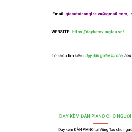
Email:
giasutainangtre.vn@gmail.com, i
WEBSITE:
https://daykemvungtau.vn/
Từ khóa tìm kiếm:
dạy đàn guitar tại nh
à
,
hoc 
DẠY KÈM ĐÀN PIANO CHO NGƯỜI
Dạy kèm ĐÀN PIANO tại Vũng Tàu cho người