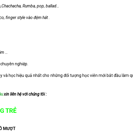
co,Chachacha, Rumba, pop, ballad…
o, finger style vào đệm hát .
 âm …
 chuyên nghiệp.
ạy và học hiệu quả nhất cho những đối tượng học viên mới bắt đầu làm q
àu
xin liên hệ với chúng tôi :
G TRẺ
Ô MƯỢT