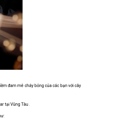
n niềm đam mê cháy bỏng của các bạn với cây
r tại Vũng Tàu .
hư: