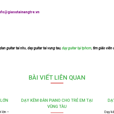
nfo@giasutainangtre.vn
dan guitar tai nh
a,
day guitar tai vung tau
,
dạy guitar tại tphcm
,
tìm giáo viên 
BÀI VIẾT LIÊN QUAN
 LỚN
DẠY KÈM ĐÀN PIANO CHO TRẺ EM TẠI
DẠ
VŨNG TÀU
 lớn –
Dạy kè