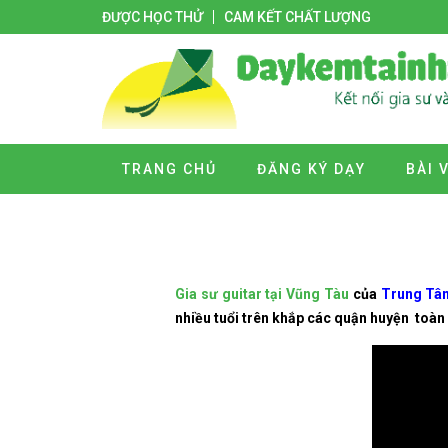
ĐƯỢC HỌC THỬ
CAM KẾT CHẤT LƯỢNG
TRANG CHỦ
ĐĂNG KÝ DẠY
BÀI 
Gia sư guitar tại Vũng Tàu
của
Trung Tâm
nhiều tuổi trên khắp các quận huyện toàn