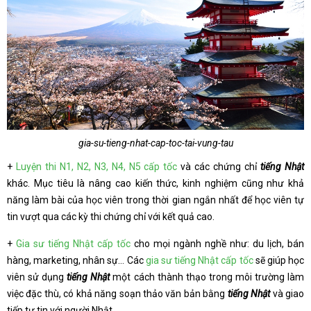
gia-su-tieng-nhat-cap-toc-tai-vung-tau
+
Luyện thi N1, N2, N3, N4, N5 cấp tốc
và các chứng chỉ
tiếng Nhật
khác. Mục tiêu là nâng cao kiến thức, kinh nghiệm cũng như khả
năng làm bài của học viên trong thời gian ngắn nhất để học viên tự
tin vượt qua các kỳ thi chứng chỉ với kết quả cao.
+
Gia sư tiếng Nhật cấp tốc
cho mọi ngành nghề như: du lịch, bán
hàng, marketing, nhân sự… Các
gia sư tiếng Nhật cấp tốc
sẽ giúp học
viên sử dụng
tiếng Nhật
một cách thành thạo trong môi trường làm
việc đặc thù, có khả năng soạn thảo văn bản bằng
tiếng Nhật
và giao
tiếp tự tin với người Nhật.