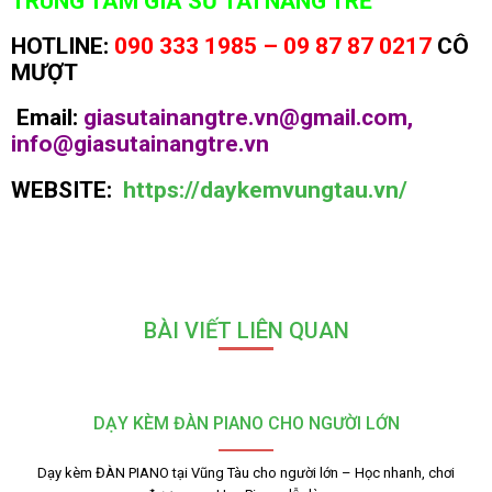
TRUNG TÂM GIA SƯ TÀI NĂNG TRẺ
HOTLINE:
090 333 1985 – 09 87 87 0217
CÔ
MƯỢT
Email:
giasutainangtre.vn@gmail.com,
info@giasutainangtre.vn
WEBSITE:
https://daykemvungtau.vn/
BÀI VIẾT LIÊN QUAN
DẠY KÈM ĐÀN PIANO CHO NGƯỜI LỚN
Dạy kèm ĐÀN PIANO tại Vũng Tàu cho người lớn – Học nhanh, chơi