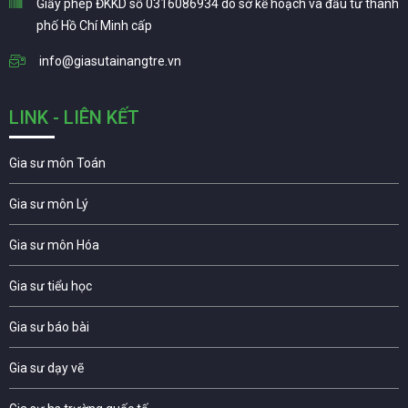
Giấy phép ĐKKD số 0316086934 do sở kế hoạch và đầu tư thành
phố Hồ Chí Minh cấp
info@giasutainangtre.vn
LINK - LIÊN KẾT
Gia sư môn Toán
Gia sư môn Lý
Gia sư môn Hóa
Gia sư tiểu học
Gia sư báo bài
Gia sư dạy vẽ