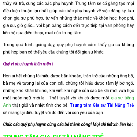
thầy và trò, cùng các bậc phụ huynh. Trung tâm sẽ cố gắng tạo mọi
điều kiện thuận lợi nhất giúp các bậc phụ huynh về việc đăng ký, lựa
chọn gia sư phù hợp, tư vấn những thắc mắc về khóa học, học phí,
gia sư, giờ giấc… với bạn bằng cách đến trực tiếp tại văn phòng hay
liên hệ qua điện thoại, mail của trung tâm .
Trong quá trình giảng dạy, quý phụ huynh cảm thấy gia sư không
phù hợp bạn có thể yêu cầu chúng tôi đổi gia sư khác.
Quý vị phụ huynh thân mến !
Hơn ai hết chúng tôi hiểu được băn khoăn, trăn trở của những ông bố,
bà mẹ về tương lai của con cái, chúng tôi hiểu được tâm lý bỡ ngỡ,
những khó khăn khi nói, khi viết, khi nghe của các bé khi mới vừa học
một ngôn ngữ mới lạ… Thật tuyệt vời khi có được một
gia sư tiếng
Anh
thật giỏi và nhiệt tình cho bé.
Trung tâm Gia sư Tài Năng Trẻ
sẽ mang lại điều tuyệt vời đó đến với con yêu của bạn.
Chúc các quý phụ huynh cùng các bé thành công! Mọi chi tiết xin liên hệ :