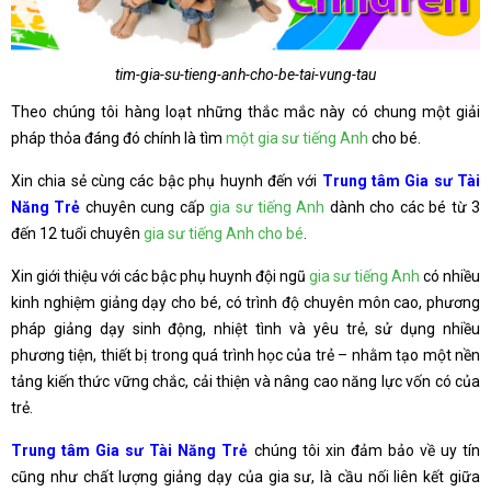
tim-gia-su-tieng-anh-cho-be-tai-vung-tau
Theo chúng tôi hàng loạt những thắc mắc này có chung một giải
pháp thỏa đáng đó chính là tìm
một gia sư tiếng Anh
cho bé.
Xin chia sẻ cùng các bậc phụ huynh đến với
Trung tâm Gia sư Tài
Năng Trẻ
chuyên cung cấp
gia sư tiếng Anh
dành cho các bé từ 3
đến 12 tuổi chuyên
gia sư tiếng Anh cho bé
.
Xin giới thiệu với các bậc phụ huynh đội ngũ
gia sư tiếng Anh
có nhiều
kinh nghiệm giảng dạy cho bé, có trình độ chuyên môn cao, phương
pháp giảng dạy sinh động, nhiệt tình và yêu trẻ, sử dụng nhiều
phương tiện, thiết bị trong quá trình học của trẻ – nhằm tạo một nền
tảng kiến thức vững chắc, cải thiện và nâng cao năng lực vốn có của
trẻ.
Trung tâm Gia sư Tài Năng Trẻ
chúng tôi xin đảm bảo về uy tín
cũng như chất lượng giảng dạy của gia sư, là cầu nối liên kết giữa